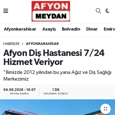
Nöbetçi Eczaneler
Afyonkarahisar
Asayiş
Bolvadin
Dinar
Emir
Hava Durumu
HABERLER
AFYONKARAHISAR
Trafik Durumu
Afyon Diş Hastanesi 7/24
Süper Lig Puan Durumu ve Fikstür
Hizmet Veriyor
Tüm Manşetler
"İlimizde 2012 yılından bu yana Ağız ve Diş Sağlığı
Merkezimiz
Son Dakika Haberleri
04.06.2026 - 16:07
1 DK
YAYINLANMA
OKUNMA SÜRESI
Haber Arşivi