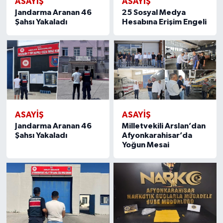
ASAYIŞ
ASAYIŞ
Jandarma Aranan 46
25 Sosyal Medya
Şahsı Yakaladı
Hesabına Erişim Engeli
ASAYIŞ
ASAYIŞ
Jandarma Aranan 46
Milletvekili Arslan’dan
Şahsı Yakaladı
Afyonkarahisar’da
Yoğun Mesai