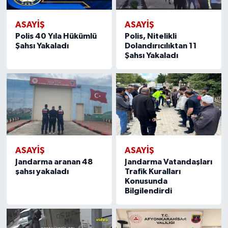
ASAYIŞ
ASAYIŞ
Polis 40 Yıla Hükümlü
Polis, Nitelikli
Şahsı Yakaladı
Dolandırıcılıktan 11
Şahsı Yakaladı
ASAYIŞ
ASAYIŞ
Jandarma aranan 48
Jandarma Vatandaşları
şahsı yakaladı
Trafik Kuralları
Konusunda
Bilgilendirdi