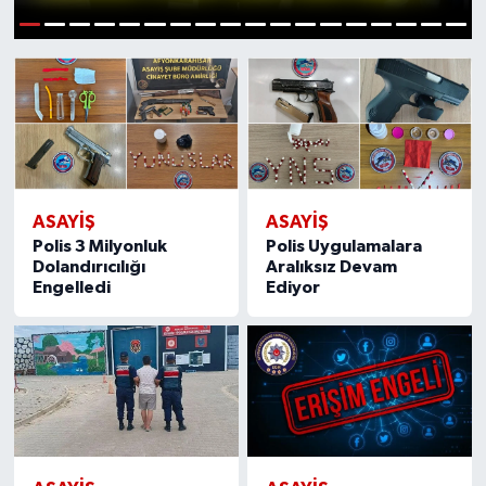
Karatepe İtirafçı Oldu
1
2
3
4
5
6
7
8
9
10
11
12
13
14
15
16
17
18
ASAYIŞ
ASAYIŞ
Polis 3 Milyonluk
Polis Uygulamalara
Dolandırıcılığı
Aralıksız Devam
Engelledi
Ediyor