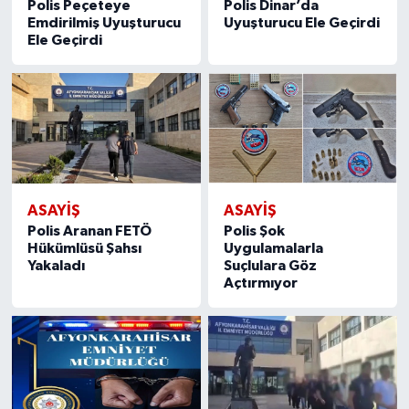
Polis Peçeteye
Polis Dinar’da
Emdirilmiş Uyuşturucu
Uyuşturucu Ele Geçirdi
Ele Geçirdi
ASAYIŞ
ASAYIŞ
Polis Aranan FETÖ
Polis Şok
Hükümlüsü Şahsı
Uygulamalarla
Yakaladı
Suçlulara Göz
Açtırmıyor