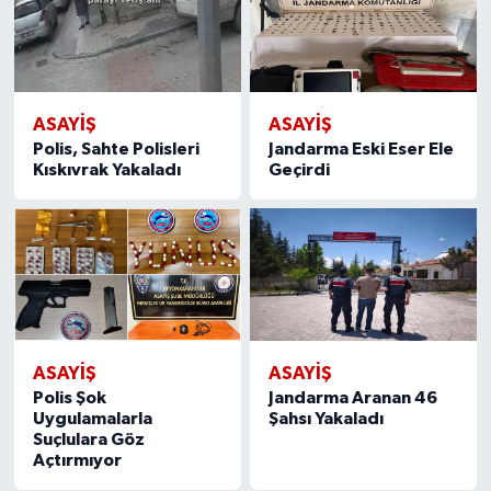
ASAYIŞ
ASAYIŞ
Polis, Sahte Polisleri
Jandarma Eski Eser Ele
Kıskıvrak Yakaladı
Geçirdi
ASAYIŞ
ASAYIŞ
Polis Şok
Jandarma Aranan 46
Uygulamalarla
Şahsı Yakaladı
Suçlulara Göz
Açtırmıyor