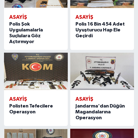
ASAYIŞ
ASAYIŞ
Polis Şok
Polis 16 Bin 454 Adet
Uygulamalarla
Uyuşturucu Hap Ele
Suçlulara Göz
Geçirdi
Açtırmıyor
ASAYIŞ
ASAYIŞ
Polisten Tefecilere
Jandarma'dan Düğün
Operasyon
Magandalarına
Operasyon