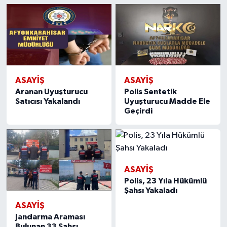
ASAYIŞ
ASAYIŞ
Aranan Uyuşturucu
Polis Sentetik
Satıcısı Yakalandı
Uyuşturucu Madde Ele
Geçirdi
ASAYIŞ
Polis, 23 Yıla Hükümlü
Şahsı Yakaladı
ASAYIŞ
Jandarma Araması
Bulunan 33 Şahsı