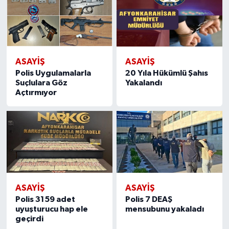
ASAYIŞ
ASAYIŞ
Polis Uygulamalarla
20 Yıla Hükümlü Şahıs
Suçlulara Göz
Yakalandı
Açtırmıyor
ASAYIŞ
ASAYIŞ
Polis 3159 adet
Polis 7 DEAŞ
uyuşturucu hap ele
mensubunu yakaladı
geçirdi