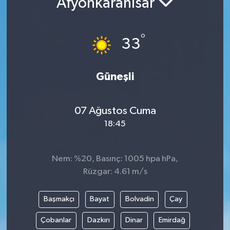
Afyonkarahisar
°
33
Güneşli
07 Ağustos Cuma
18:45
Nem: %20, Basınç: 1005 hpa hPa,
Rüzgar: 4.61 m/s
Başmakçı
Bayat
Bolvadin
Çay
Çobanlar
Dazkırı
Dinar
Emirdağ