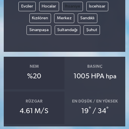
Evciler
Hocalar
İhsaniye
İscehisar
Kızılören
Merkez
Sandıklı
Sinanpaşa
Sultandağı
Şuhut
NEM
BASINÇ
%20
1005 HPA
hpa
RÜZGAR
EN DÜŞÜK / EN YÜKSEK
°
°
4.61 M/S
19
/ 34