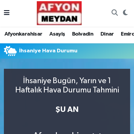
Nöbetçi Eczaneler
Afyonkarahisar
Asayiş
Bolvadin
Dinar
Emir
Hava Durumu
İhsaniye Hava Durumu
Trafik Durumu
Süper Lig Puan Durumu ve Fikstür
İhsaniye Bugün, Yarın ve 1
Tüm Manşetler
Haftalık Hava Durumu Tahmini
Son Dakika Haberleri
ŞU AN
Haber Arşivi