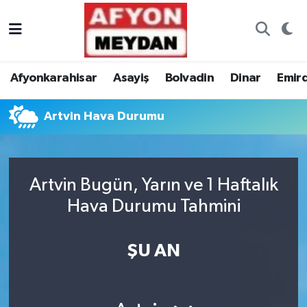
Nöbetçi Eczaneler
Afyonkarahisar
Asayiş
Bolvadin
Dinar
Emir
Hava Durumu
Artvin Hava Durumu
Trafik Durumu
Süper Lig Puan Durumu ve Fikstür
Artvin Bugün, Yarın ve 1 Haftalık
Tüm Manşetler
Hava Durumu Tahmini
Son Dakika Haberleri
ŞU AN
Haber Arşivi