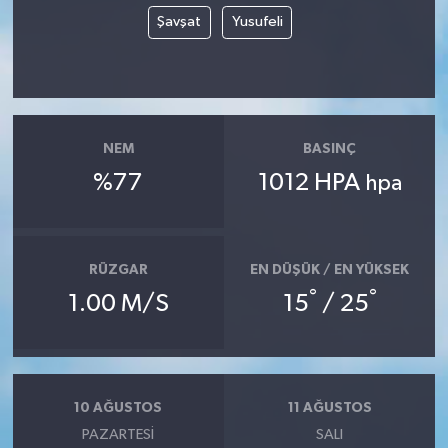
Şavşat
Yusufeli
NEM
BASINÇ
%77
1012 HPA
hpa
RÜZGAR
EN DÜŞÜK / EN YÜKSEK
°
°
1.00 M/S
15
/ 25
10 AĞUSTOS
11 AĞUSTOS
PAZARTESI
SALI