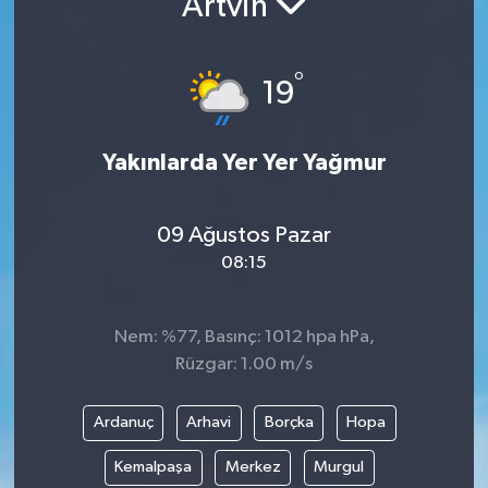
Artvin
°
19
Yakınlarda Yer Yer Yağmur
09 Ağustos Pazar
08:15
Nem: %77, Basınç: 1012 hpa hPa,
Rüzgar: 1.00 m/s
Ardanuç
Arhavi
Borçka
Hopa
Kemalpaşa
Merkez
Murgul