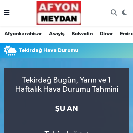
Nöbetçi Eczaneler
Afyonkarahisar
Asayiş
Bolvadin
Dinar
Emir
Hava Durumu
Tekirdağ Hava Durumu
Trafik Durumu
Süper Lig Puan Durumu ve Fikstür
Tekirdağ Bugün, Yarın ve 1
Tüm Manşetler
Haftalık Hava Durumu Tahmini
Son Dakika Haberleri
ŞU AN
Haber Arşivi