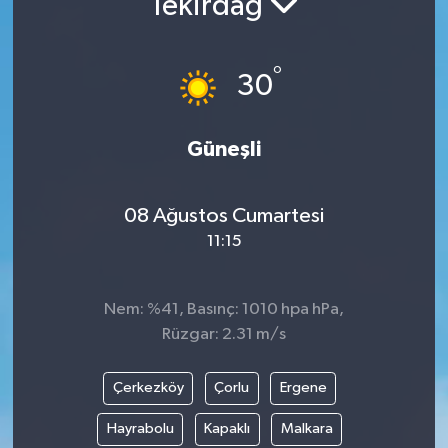
Tekirdağ
°
30
Güneşli
08 Ağustos Cumartesi
11:15
Nem: %41, Basınç: 1010 hpa hPa,
Rüzgar: 2.31 m/s
Çerkezköy
Çorlu
Ergene
Hayrabolu
Kapaklı
Malkara