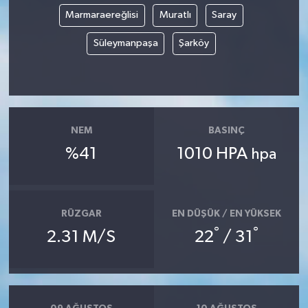
Marmaraereğlisi
Muratlı
Saray
Süleymanpaşa
Şarköy
NEM
BASINÇ
%41
1010 HPA
hpa
RÜZGAR
EN DÜŞÜK / EN YÜKSEK
°
°
2.31 M/S
22
/ 31