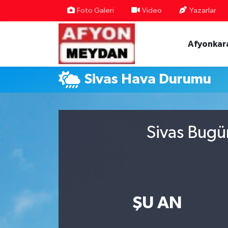
Foto Galeri
Video
Yazarlar
Nöbetçi Eczaneler
Afyonkar
Hava Durumu
Sivas Hava Durumu
Trafik Durumu
Süper Lig Puan Durumu ve Fikstür
Sivas Bugü
Tüm Manşetler
Son Dakika Haberleri
Haber Arşivi
ŞU AN