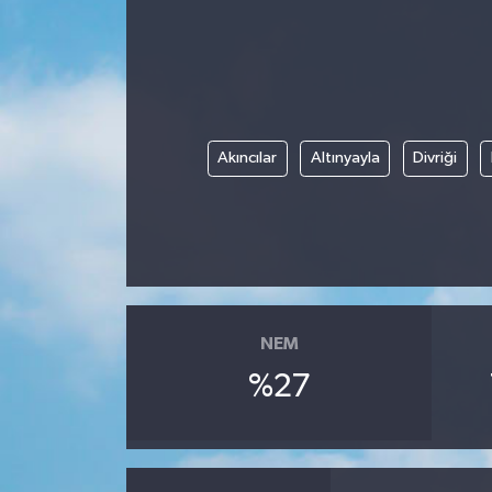
Akıncılar
Altınyayla
Divriği
NEM
%27