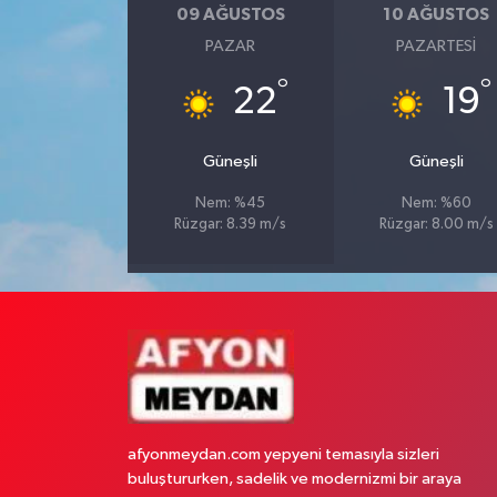
09 AĞUSTOS
10 AĞUSTOS
PAZAR
PAZARTESI
°
°
22
19
Güneşli
Güneşli
Nem: %45
Nem: %60
Rüzgar: 8.39 m/s
Rüzgar: 8.00 m/s
afyonmeydan.com yepyeni temasıyla sizleri
buluştururken, sadelik ve modernizmi bir araya