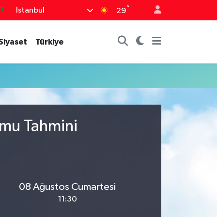
°
İstanbul
11
29
8
Siyaset
Türkiye
2
8
3
4
umu Tahmini
08 Ağustos Cumartesi
11:30