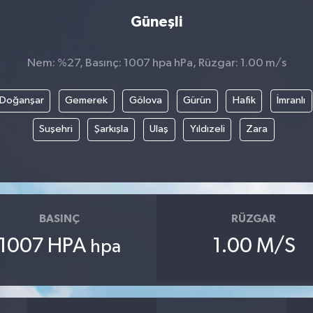
Güneşli
Nem: %27, Basınç: 1007 hpa hPa, Rüzgar: 1.00 m/s
Doğanşar
Gemerek
Gölova
Gürün
Hafik
İmranlı
Suşehri
Şarkışla
Ulaş
Yıldızeli
Zara
BASINÇ
RÜZGAR
1007 HPA
1.00 M/S
hpa