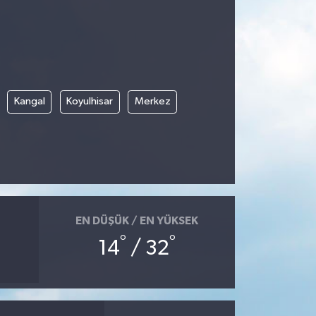
Kangal
Koyulhisar
Merkez
EN DÜŞÜK / EN YÜKSEK
°
°
14
/ 32