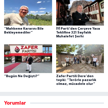
“Mahkeme Kararını Bile
İYİ Parti’den Çerçeve Yasa
Bekleyemediler”
Teklifine 321 Sayfalık
Muhalefet Şerhi
“Bugün Ne Değişti?”
Zafer Partili Dere’den
tepki: “Terörle pazarlık
olmaz, mücadele olur”
Yorumlar