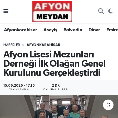
Nöbetçi Eczaneler
Afyonkarahisar
Asayiş
Bolvadin
Dinar
Emir
Hava Durumu
HABERLER
AFYONKARAHISAR
Trafik Durumu
Afyon Lisesi Mezunları
Süper Lig Puan Durumu ve Fikstür
Derneği İlk Olağan Genel
Kurulunu Gerçekleştirdi
Tüm Manşetler
15.06.2026 - 17:10
2 DK
Son Dakika Haberleri
YAYINLANMA
OKUNMA SÜRESI
Haber Arşivi