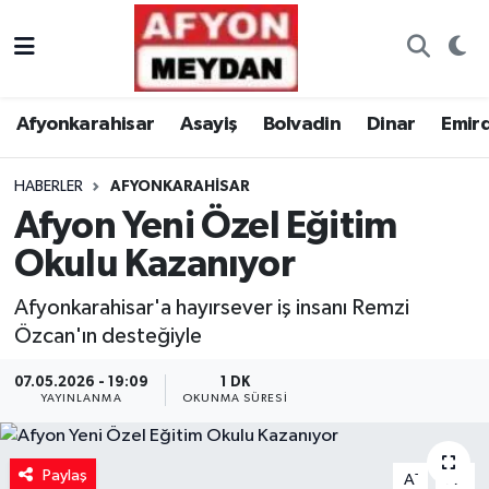
Nöbetçi Eczaneler
Afyonkarahisar
Asayiş
Bolvadin
Dinar
Emir
Hava Durumu
HABERLER
AFYONKARAHISAR
Trafik Durumu
Afyon Yeni Özel Eğitim
Süper Lig Puan Durumu ve Fikstür
Okulu Kazanıyor
Tüm Manşetler
Afyonkarahisar'a hayırsever iş insanı Remzi
Özcan'ın desteğiyle
Son Dakika Haberleri
07.05.2026 - 19:09
1 DK
YAYINLANMA
OKUNMA SÜRESI
Haber Arşivi
Paylaş
-
+
A
A