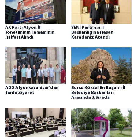
AK Parti Afyon İl
YENİ Parti’nin İl
Yönetiminin Tamamının
Başkanlığına Hasan
İstifası Alındı
Karadeniz Atandı
ADD Afyonkarahisar’dan
Burcu Köksal En Başarılı İl
Tarihi Ziyaret
Belediye Başkanları
Arasında 3.Sırada