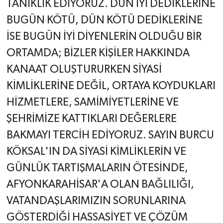
TANIKLIK EDİYORUZ. DÜN İYİ DEDİKLERİNE
BUGÜN KÖTÜ, DÜN KÖTÜ DEDİKLERİNE
İSE BUGÜN İYİ DİYENLERİN OLDUĞU BİR
ORTAMDA; BİZLER KİŞİLER HAKKINDA
KANAAT OLUŞTURURKEN SİYASİ
KİMLİKLERİNE DEĞİL, ORTAYA KOYDUKLARI
HİZMETLERE, SAMİMİYETLERİNE VE
ŞEHRİMİZE KATTIKLARI DEĞERLERE
BAKMAYI TERCİH EDİYORUZ. SAYIN BURCU
KÖKSAL'IN DA SİYASİ KİMLİKLERİN VE
GÜNLÜK TARTIŞMALARIN ÖTESİNDE,
AFYONKARAHİSAR'A OLAN BAĞLILIĞI,
VATANDAŞLARIMIZIN SORUNLARINA
GÖSTERDİĞİ HASSASİYET VE ÇÖZÜM