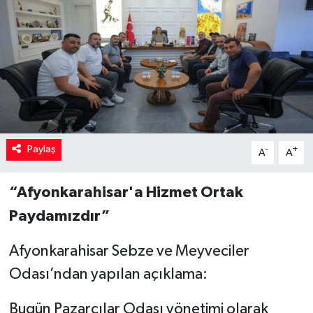
Paylaş
-
+
A
A
“Afyonkarahisar'a Hizmet Ortak
Paydamızdır”
Afyonkarahisar Sebze ve Meyveciler
Odası’ndan yapılan açıklama:
Bugün Pazarcılar Odası yönetimi olarak