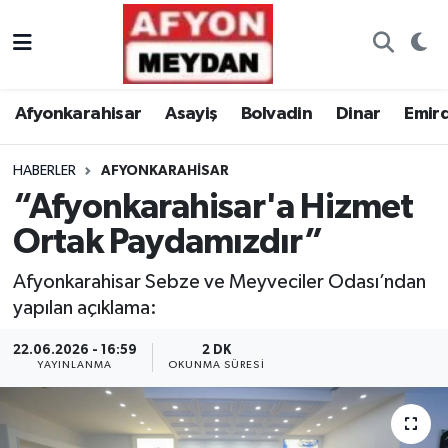
Nöbetçi Eczaneler
Afyonkarahisar
Asayiş
Bolvadin
Dinar
Emir
Hava Durumu
HABERLER
AFYONKARAHISAR
Trafik Durumu
“Afyonkarahisar'a Hizmet
Süper Lig Puan Durumu ve Fikstür
Ortak Paydamızdır”
Tüm Manşetler
Afyonkarahisar Sebze ve Meyveciler Odası’ndan
yapılan açıklama:
Son Dakika Haberleri
22.06.2026 - 16:59
2 DK
YAYINLANMA
OKUNMA SÜRESI
Haber Arşivi