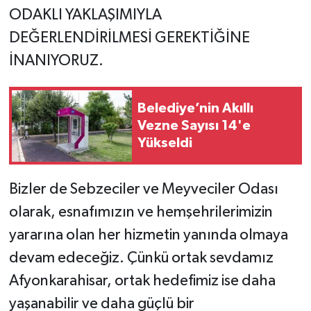
ODAKLI YAKLAŞIMIYLA
DEĞERLENDİRİLMESİ GEREKTİĞİNE
İNANIYORUZ.
Belediye’nin Akıllı
Vezne Sayısı 14'e
Yükseldi
Bizler de Sebzeciler ve Meyveciler Odası
olarak, esnafımızın ve hemşehrilerimizin
yararına olan her hizmetin yanında olmaya
devam edeceğiz. Çünkü ortak sevdamız
Afyonkarahisar, ortak hedefimiz ise daha
yaşanabilir ve daha güçlü bir