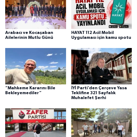
Arabacı ve Kocaşaban
HAYAT 112 Acil Mobil
Ailelerinin Mutlu Günü
Uygulaması için kamu spotu
“Mahkeme Kararını Bile
İYİ Parti’den Çerçeve Yasa
Bekleyemediler”
Teklifine 321 Sayfalık
Muhalefet Şerhi