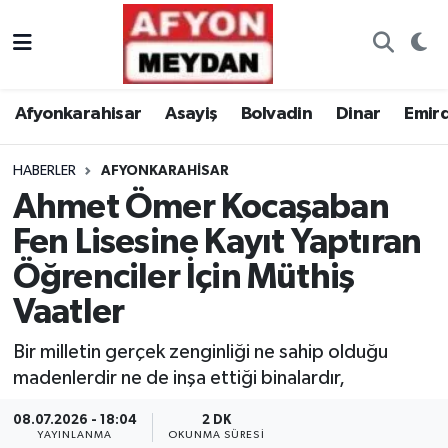
Nöbetçi Eczaneler
Afyonkarahisar
Asayiş
Bolvadin
Dinar
Emir
Hava Durumu
HABERLER
AFYONKARAHISAR
Trafik Durumu
Ahmet Ömer Kocaşaban
Süper Lig Puan Durumu ve Fikstür
Fen Lisesine Kayıt Yaptıran
Öğrenciler İçin Müthiş
Tüm Manşetler
Vaatler
Son Dakika Haberleri
Bir milletin gerçek zenginliği ne sahip olduğu
madenlerdir ne de inşa ettiği binalardır,
Haber Arşivi
08.07.2026 - 18:04
2 DK
YAYINLANMA
OKUNMA SÜRESI