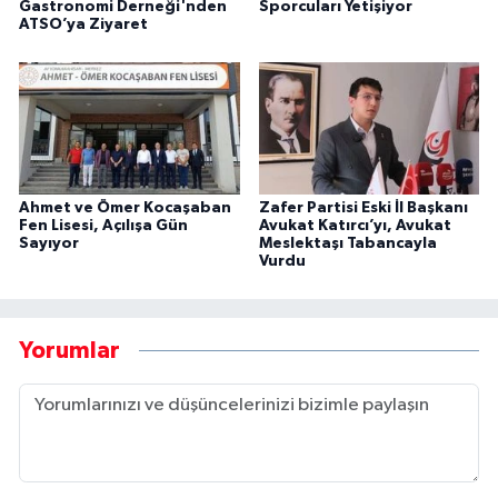
Gastronomi Derneği'nden
Sporcuları Yetişiyor
ATSO’ya Ziyaret
Ahmet ve Ömer Kocaşaban
Zafer Partisi Eski İl Başkanı
Fen Lisesi, Açılışa Gün
Avukat Katırcı’yı, Avukat
Sayıyor
Meslektaşı Tabancayla
Vurdu
Yorumlar