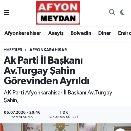
Nöbetçi Eczaneler
Afyonkarahisar
Asayiş
Bolvadin
Dinar
Emir
Hava Durumu
HABERLER
AFYONKARAHISAR
Trafik Durumu
Ak Parti İl Başkanı
Süper Lig Puan Durumu ve Fikstür
Av.Turgay Şahin
Görevinden Ayrıldı
Tüm Manşetler
AK Parti Afyonkarahisar İl Başkanı Av.Turgay
Son Dakika Haberleri
Şahin,
Haber Arşivi
06.07.2026 - 20:46
1 DK
YAYINLANMA
OKUNMA SÜRESI