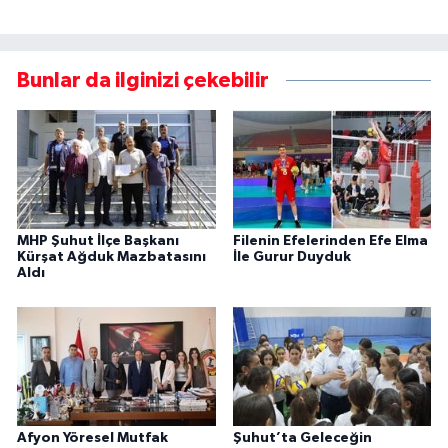
Bunlar da ilginizi çekebilir
MHP Şuhut İlçe Başkanı
Filenin Efelerinden Efe Elma
Kürşat Ağduk Mazbatasını
İle Gurur Duyduk
Aldı
Afyon Yöresel Mutfak
Şuhut’ta Geleceğin