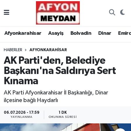
Nöbetçi Eczaneler
Afyonkarahisar
Asayiş
Bolvadin
Dinar
Emir
Hava Durumu
HABERLER
AFYONKARAHISAR
Trafik Durumu
AK Parti'den, Belediye
Süper Lig Puan Durumu ve Fikstür
Başkanı'na Saldırıya Sert
Kınama
Tüm Manşetler
AK Parti Afyonkarahisar İl Başkanlığı, Dinar
Son Dakika Haberleri
ilçesine bağlı Haydarlı
Haber Arşivi
06.07.2026 - 17:59
1 DK
YAYINLANMA
OKUNMA SÜRESI