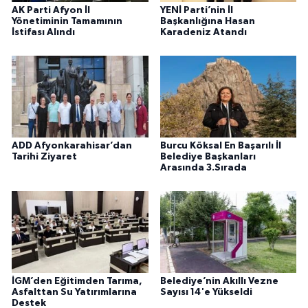
AK Parti Afyon İl
YENİ Parti’nin İl
Yönetiminin Tamamının
Başkanlığına Hasan
İstifası Alındı
Karadeniz Atandı
ADD Afyonkarahisar’dan
Burcu Köksal En Başarılı İl
Tarihi Ziyaret
Belediye Başkanları
Arasında 3.Sırada
İGM’den Eğitimden Tarıma,
Belediye’nin Akıllı Vezne
Asfalttan Su Yatırımlarına
Sayısı 14'e Yükseldi
Destek