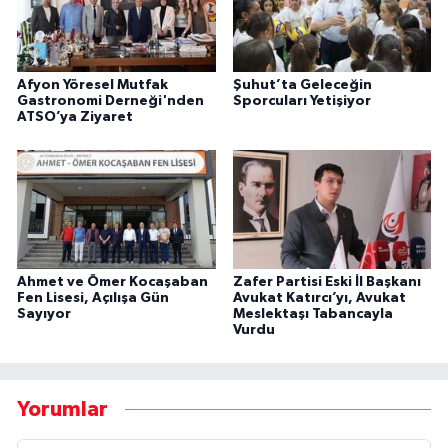
Afyon Yöresel Mutfak
Şuhut’ta Geleceğin
Gastronomi Derneği'nden
Sporcuları Yetişiyor
ATSO’ya Ziyaret
Ahmet ve Ömer Kocaşaban
Zafer Partisi Eski İl Başkanı
Fen Lisesi, Açılışa Gün
Avukat Katırcı’yı, Avukat
Sayıyor
Meslektaşı Tabancayla
Vurdu
Yorumlar