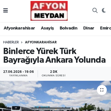
Nöbetçi Eczaneler
Afyonkarahisar
Asayiş
Bolvadin
Dinar
Emir
Hava Durumu
HABERLER
AFYONKARAHISAR
Trafik Durumu
Binlerce Yürek Türk
Süper Lig Puan Durumu ve Fikstür
Bayrağıyla Ankara Yolunda
Tüm Manşetler
27.06.2026 - 19:06
2 DK
YAYINLANMA
OKUNMA SÜRESI
Son Dakika Haberleri
Haber Arşivi