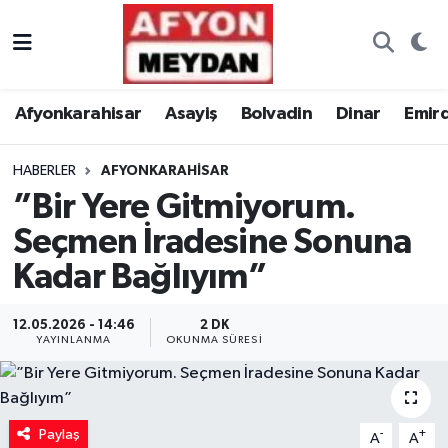
Nöbetçi Eczaneler
Afyonkarahisar
Asayiş
Bolvadin
Dinar
Emir
Hava Durumu
HABERLER
AFYONKARAHISAR
Trafik Durumu
”Bir Yere Gitmiyorum.
Süper Lig Puan Durumu ve Fikstür
Seçmen İradesine Sonuna
Kadar Bağlıyım”
Tüm Manşetler
12.05.2026 - 14:46
2 DK
Son Dakika Haberleri
YAYINLANMA
OKUNMA SÜRESI
Haber Arşivi
Paylaş
-
+
A
A