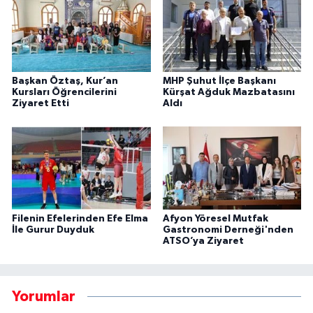
Başkan Öztaş, Kur’an
MHP Şuhut İlçe Başkanı
Kursları Öğrencilerini
Kürşat Ağduk Mazbatasını
Ziyaret Etti
Aldı
Filenin Efelerinden Efe Elma
Afyon Yöresel Mutfak
İle Gurur Duyduk
Gastronomi Derneği'nden
ATSO’ya Ziyaret
Yorumlar