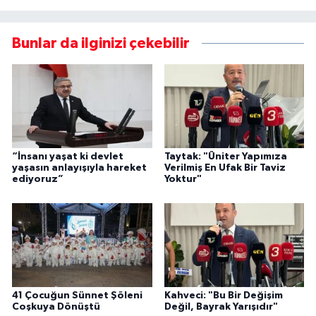
Bunlar da ilginizi çekebilir
“İnsanı yaşat ki devlet
Taytak: "Üniter Yapımıza
yaşasın anlayışıyla hareket
Verilmiş En Ufak Bir Taviz
ediyoruz”
Yoktur"
41 Çocuğun Sünnet Şöleni
Kahveci: "Bu Bir Değişim
Coşkuya Dönüştü
Değil, Bayrak Yarışıdır"