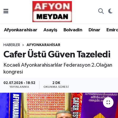
Nöbetçi Eczaneler
Afyonkarahisar
Asayiş
Bolvadin
Dinar
Emir
Hava Durumu
HABERLER
AFYONKARAHISAR
Trafik Durumu
Cafer Üstü Güven Tazeledi
Süper Lig Puan Durumu ve Fikstür
Kocaeli Afyonkarahisarlılar Federasyon 2.Olağan
kongresi
Tüm Manşetler
02.07.2026 - 18:52
2 DK
Son Dakika Haberleri
YAYINLANMA
OKUNMA SÜRESI
Haber Arşivi