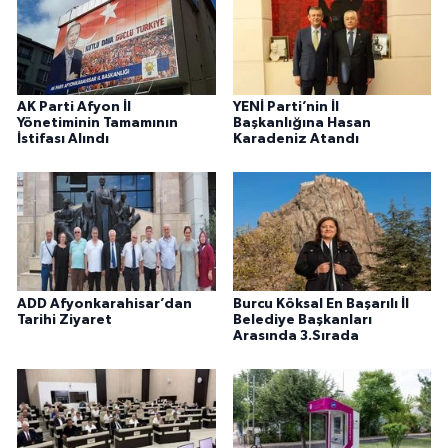
AK Parti Afyon İl
YENİ Parti’nin İl
Yönetiminin Tamamının
Başkanlığına Hasan
İstifası Alındı
Karadeniz Atandı
ADD Afyonkarahisar’dan
Burcu Köksal En Başarılı İl
Tarihi Ziyaret
Belediye Başkanları
Arasında 3.Sırada