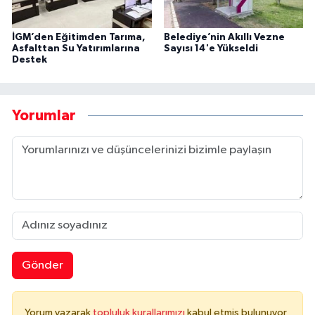
İGM’den Eğitimden Tarıma,
Belediye’nin Akıllı Vezne
Asfalttan Su Yatırımlarına
Sayısı 14'e Yükseldi
Destek
Yorumlar
Gönder
Yorum yazarak
topluluk kurallarımızı
kabul etmiş bulunuyor