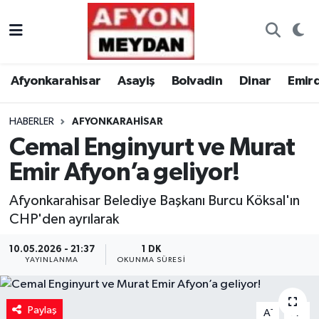
Nöbetçi Eczaneler
Afyonkarahisar
Asayiş
Bolvadin
Dinar
Emir
Hava Durumu
HABERLER
AFYONKARAHISAR
Trafik Durumu
Cemal Enginyurt ve Murat
Süper Lig Puan Durumu ve Fikstür
Emir Afyon’a geliyor!
Tüm Manşetler
Afyonkarahisar Belediye Başkanı Burcu Köksal'ın
CHP'den ayrılarak
Son Dakika Haberleri
10.05.2026 - 21:37
1 DK
YAYINLANMA
OKUNMA SÜRESI
Haber Arşivi
Paylaş
-
+
A
A