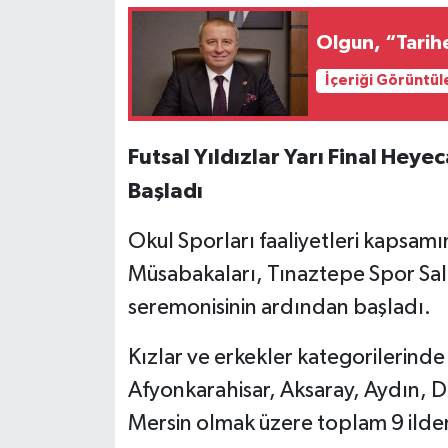
Olgun, “Tarihe
İçeriği Görüntül
Futsal Yıldızlar Yarı Final Hey
Başladı
Okul Sporları faaliyetleri kapsamı
Müsabakaları, Tınaztepe Spor Salo
seremonisinin ardından başladı.
Kızlar ve erkekler kategorilerin
Afyonkarahisar, Aksaray, Aydın, De
Mersin olmak üzere toplam 9 ilden