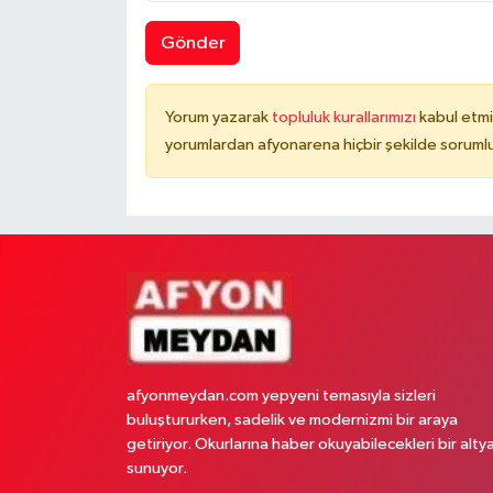
Gönder
Yorum yazarak
topluluk kurallarımızı
kabul etmi
yorumlardan afyonarena hiçbir şekilde soruml
afyonmeydan.com yepyeni temasıyla sizleri
buluştururken, sadelik ve modernizmi bir araya
getiriyor. Okurlarına haber okuyabilecekleri bir alty
sunuyor.