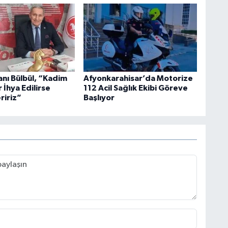
anı Bülbül, “Kadim
Afyonkarahisar’da Motorize
 İhya Edilirse
112 Acil Sağlık Ekibi Göreve
ririz”
Başlıyor