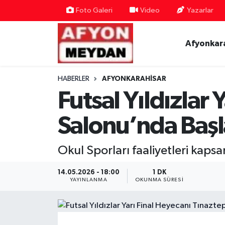
Foto Galeri
Video
Yazarlar
Nöbetçi Eczaneler
Afyonkar
Hava Durumu
HABERLER
AFYONKARAHISAR
Trafik Durumu
Futsal Yıldızlar
Süper Lig Puan Durumu ve Fikstür
Salonu’nda Başl
Tüm Manşetler
Okul Sporları faaliyetleri kaps
Son Dakika Haberleri
14.05.2026 - 18:00
1 DK
YAYINLANMA
OKUNMA SÜRESI
Haber Arşivi