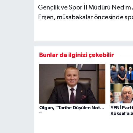
Gençlik ve Spor İl Müdürü Nedim 
Erşen, müsabakalar öncesinde spor
Bunlar da ilginizi çekebilir
Olgun, “Tarihe Düşülen Not...
YENİ Part
“
Köksal’a S