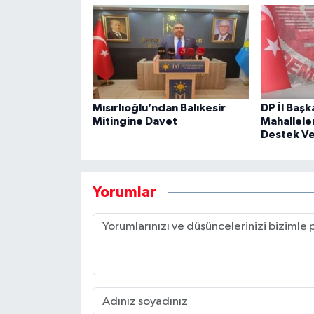
Mısırlıoğlu’ndan Balıkesir
DP İl Başk
Mitingine Davet
Mahalleler
Destek Ve
Yorumlar