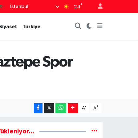
°
İstanbul
6
24
5
Siyaset
Türkiye
8
2
9
naztepe Spor
0
-
+
A
A
ükleniyor...