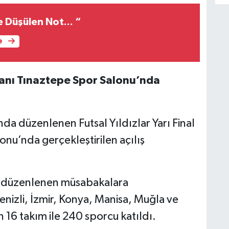
 Düşülen Not... “
e
ecanı Tınaztepe Spor Salonu’nda
nda düzenlenen Futsal Yıldızlar Yarı Final
nu’nda gerçekleştirilen açılış
de düzenlenen müsabakalara
nizli, İzmir, Konya, Manisa, Muğla ve
 16 takım ile 240 sporcu katıldı.