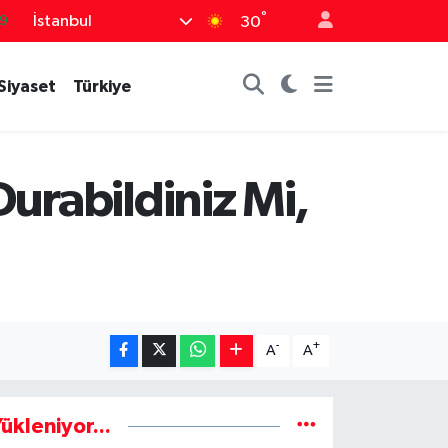
°
İstanbul
9
30
6
Siyaset
Türkiye
.1
1
2
urabildiniz Mi,
8
-
+
A
A
ükleniyor...