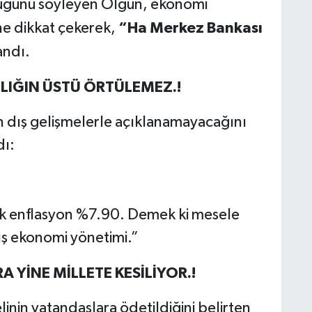
uğunu söyleyen Olgun, ekonomi
“Ha Merkez Bankası
ne dikkat çekerek,
andı.
LIĞIN ÜSTÜ ÖRTÜLEMEZ.!
 dış gelişmelerle açıklanamayacağını
dı:
llık enflasyon %7.90. Demek ki mesele
ış ekonomi yönetimi.”
 YİNE MİLLETE KESİLİYOR.!
nin vatandaşlara ödetildiğini belirten