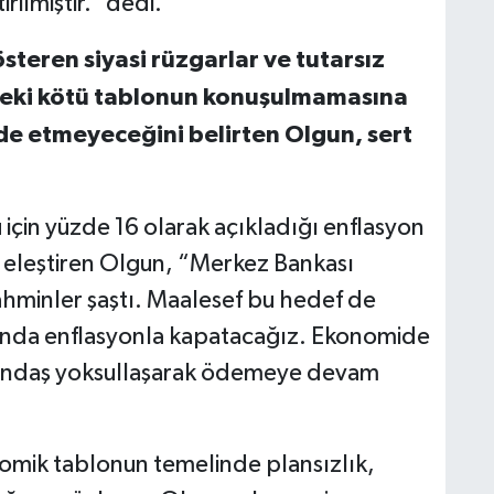
irilmiştir.” dedi.
steren siyasi rüzgarlar ve tutarsız
eki kötü tablonun konuşulmamasına
e etmeyeceğini belirten Olgun, sert
için yüzde 16 olarak açıkladığı enflasyon
 eleştiren Olgun, “Merkez Bankası
ahminler şaştı. Maalesef bu hedef de
rında enflasyonla kapatacağız. Ekonomide
tandaş yoksullaşarak ödemeye devam
onomik tablonun temelinde plansızlık,