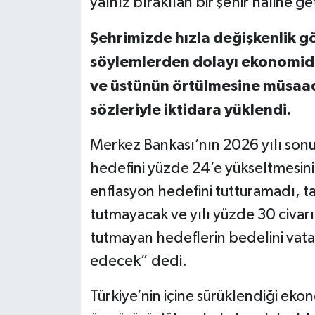
yalnız bırakılan bir şehir hâline get
Şehrimizde hızla değişkenlik gö
söylemlerden dolayı ekonomid
ve üstünün örtülmesine müsaad
sözleriyle iktidara yüklendi.
Merkez Bankası’nın 2026 yılı sonu 
hedefini yüzde 24’e yükseltmesini
enflasyon hedefini tutturamadı, t
tutmayacak ve yılı yüzde 30 civa
tutmayan hedeflerin bedelini va
edecek” dedi.
Türkiye’nin içine sürüklendiği ek