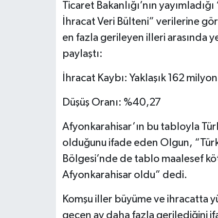
Ticaret Bakanlığı’nın yayımladığı “
İhracat Veri Bülteni” verilerine gö
en fazla gerileyen illeri arasında y
paylaştı:
İhracat Kaybı: Yaklaşık 162 milyon
Düşüş Oranı: %40,27
Afyonkarahisar’ın bu tabloyla Türk
olduğunu ifade eden Olgun, “Türk
Bölgesi’nde de tablo maalesef kötü
Afyonkarahisar oldu” dedi.
Komşu iller büyüme ve ihracatta y
geçen ay daha fazla gerilediğini i