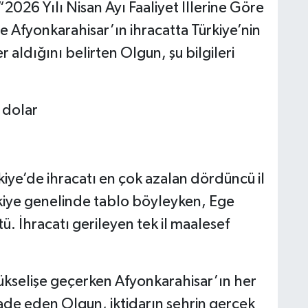
2026 Yılı Nisan Ayı Faaliyet İllerine Göre
re Afyonkarahisar’ın ihracatta Türkiye’nin
er aldığını belirten Olgun, şu bilgileri
 dolar
iye’de ihracatı en çok azalan dördüncü il
iye genelinde tablo böyleyken, Ege
. İhracatı gerileyen tek il maalesef
ükselişe geçerken Afyonkarahisar’ın her
fade eden Olgun, iktidarın şehrin gerçek