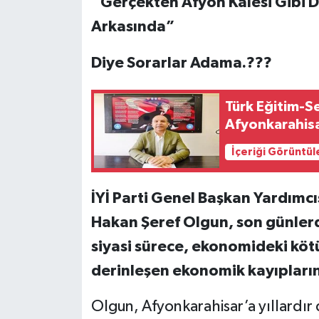
“Gerçekten Afyon Kalesi Gibi D
Arkasında”
Diye Sorarlar Adama.???
Türk Eğitim-S
Afyonkarahisar
İçeriği Görüntül
İYİ Parti Genel Başkan Yardımcı
Hakan Şeref Olgun, son günlerd
siyasi sürece, ekonomideki köt
derinleşen ekonomik kayıpların
Olgun, Afyonkarahisar’a yıllardır 