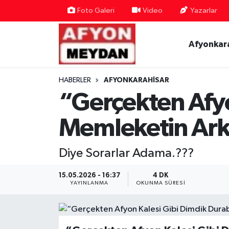
Foto Galeri
Video
Yazarlar
Nöbetçi Eczaneler
Afyonkar
Hava Durumu
HABERLER
AFYONKARAHISAR
Trafik Durumu
“Gerçekten Afyo
Süper Lig Puan Durumu ve Fikstür
Memleketin Ark
Tüm Manşetler
Diye Sorarlar Adama.???
Son Dakika Haberleri
15.05.2026 - 16:37
4 DK
YAYINLANMA
OKUNMA SÜRESI
Haber Arşivi