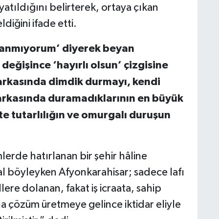
yatıldığını belirterek, ortaya çıkan
diğini ifade etti.
nanmıyorum’ diyerek beyan
değişince ‘hayırlı olsun’ çizgisine
arkasında dimdik durmayı, kendi
 arkasında duramadıklarının en büyük
te tutarlılığın ve omurgalı duruşun
erde hatırlanan bir şehir hâline
al böyleyken Afyonkarahisar; sadece lafı
llere dolanan, fakat iş icraata, sahip
a çözüm üretmeye gelince iktidar eliyle