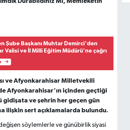
imdik Durabildiniz Mi, Memleketin
en Şube Başkanı Muhtar Demirci'den
 Valisi ve İl Milli Eğitim Müdürü'ne çağrı
e
sı ve Afyonkarahisar Milletvekili
e Afyonkarahisar’ın içinden geçtiği
ü gidişata ve şehrin her geçen gün
a ilişkin sert açıklamalarda bulundu.
değişen söylemlerle ve günübirlik siyasi