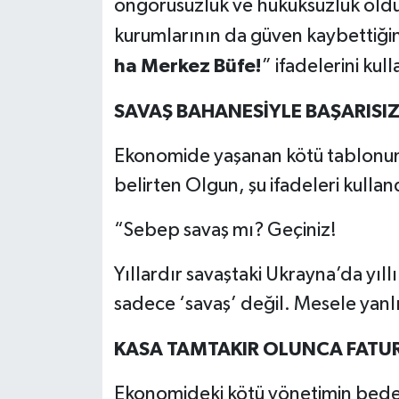
öngörüsüzlük ve hukuksuzluk old
kurumlarının da güven kaybettiği
ha Merkez Büfe!
” ifadelerini kull
SAVAŞ BAHANESİYLE BAŞARISIZ
Ekonomide yaşanan kötü tablonun
belirten Olgun, şu ifadeleri kullan
“Sebep savaş mı? Geçiniz!
Yıllardır savaştaki Ukrayna’da yı
sadece ‘savaş’ değil. Mesele yanl
KASA TAMTAKIR OLUNCA FATURA
Ekonomideki kötü yönetimin bedeli