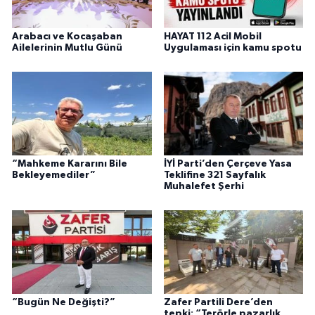
Arabacı ve Kocaşaban
HAYAT 112 Acil Mobil
Ailelerinin Mutlu Günü
Uygulaması için kamu spotu
“Mahkeme Kararını Bile
İYİ Parti’den Çerçeve Yasa
Bekleyemediler”
Teklifine 321 Sayfalık
Muhalefet Şerhi
“Bugün Ne Değişti?”
Zafer Partili Dere’den
tepki: “Terörle pazarlık