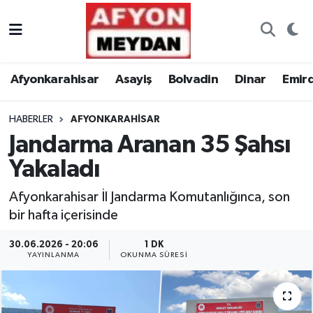
Nöbetçi Eczaneler
Afyonkarahisar
Asayiş
Bolvadin
Dinar
Emir
Hava Durumu
HABERLER
AFYONKARAHISAR
Trafik Durumu
Jandarma Aranan 35 Şahsı
Süper Lig Puan Durumu ve Fikstür
Yakaladı
Tüm Manşetler
Afyonkarahisar İl Jandarma Komutanlığınca, son
bir hafta içerisinde
Son Dakika Haberleri
30.06.2026 - 20:06
1 DK
YAYINLANMA
OKUNMA SÜRESI
Haber Arşivi