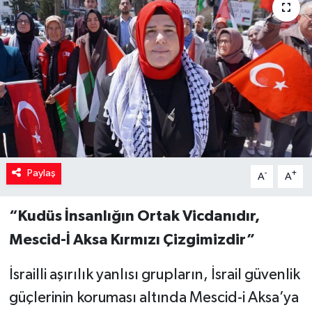
Paylaş
-
+
A
A
“Kudüs İnsanlığın Ortak Vicdanıdır,
Mescid-İ Aksa Kırmızı Çizgimizdir”
İsrailli aşırılık yanlısı grupların, İsrail güvenlik
güçlerinin koruması altında Mescid-i Aksa’ya