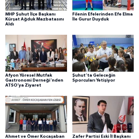
MHP Şuhut İlçe Başkanı
Filenin Efelerinden Efe Elma
Kürşat Ağduk Mazbatasını
İle Gurur Duyduk
Aldı
Afyon Yöresel Mutfak
Şuhut’ta Geleceğin
Gastronomi Derneği'nden
Sporcuları Yetişiyor
ATSO’ya Ziyaret
Ahmet ve Ömer Kocaşaban
Zafer Partisi Eski İl Başkanı