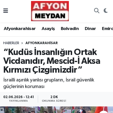
Nöbetçi Eczaneler
Afyonkarahisar
Asayiş
Bolvadin
Dinar
Emir
Hava Durumu
HABERLER
AFYONKARAHISAR
Trafik Durumu
“Kudüs İnsanlığın Ortak
Süper Lig Puan Durumu ve Fikstür
Vicdanıdır, Mescid-İ Aksa
Kırmızı Çizgimizdir”
Tüm Manşetler
İsrailli aşırılık yanlısı grupların, İsrail güvenlik
Son Dakika Haberleri
güçlerinin koruması
Haber Arşivi
02.06.2026 - 12:41
2 DK
YAYINLANMA
OKUNMA SÜRESI