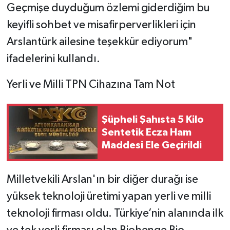
Geçmişe duyduğum özlemi giderdiğim bu
keyifli sohbet ve misafirperverlikleri için
Arslantürk ailesine teşekkür ediyorum"
ifadelerini kullandı.
Yerli ve Milli TPN Cihazına Tam Not
Şüpheli Şahısta 5 Kilo
Sentetik Ecza Ham
Maddesi Ele Geçirildi
Milletvekili Arslan'ın bir diğer durağı ise
yüksek teknoloji üretimi yapan yerli ve milli
teknoloji firması oldu. Türkiye’nin alanında ilk