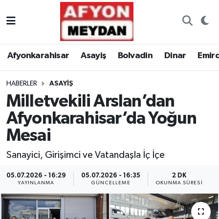
Nöbetçi Eczaneler
Afyonkarahisar
Asayiş
Bolvadin
Dinar
Emir
Hava Durumu
HABERLER
ASAYIŞ
Trafik Durumu
Milletvekili Arslan’dan
Süper Lig Puan Durumu ve Fikstür
Afyonkarahisar’da Yoğun
Mesai
Tüm Manşetler
Sanayici, Girişimci ve Vatandaşla İç İçe
Son Dakika Haberleri
05.07.2026 - 16:29
05.07.2026 - 16:35
2 DK
YAYINLANMA
GÜNCELLEME
OKUNMA SÜRESI
Haber Arşivi