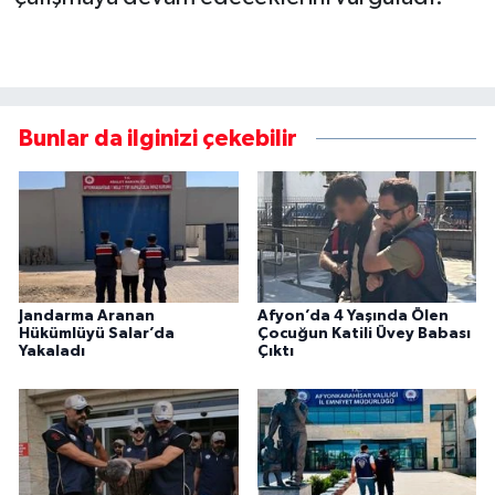
Bunlar da ilginizi çekebilir
Jandarma Aranan
Afyon’da 4 Yaşında Ölen
Hükümlüyü Salar’da
Çocuğun Katili Üvey Babası
Yakaladı
Çıktı