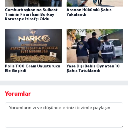
Cumhurbaşkanına Suikast
Aranan Hükümlü Şahıs
Timinin Firari İsmi Burkay
Yakalandı
Karatepe İtirafçı Oldu
Polis 1100 Gram Uyuşturucu
Yasa Dışı Bahis Oynatan 10
Ele Geçirdi
Şahıs Tutuklandı
Yorumlar