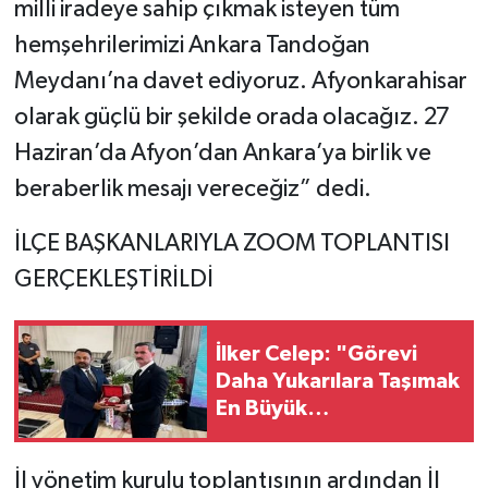
milli iradeye sahip çıkmak isteyen tüm
hemşehrilerimizi Ankara Tandoğan
Meydanı’na davet ediyoruz. Afyonkarahisar
olarak güçlü bir şekilde orada olacağız. 27
Haziran’da Afyon’dan Ankara’ya birlik ve
beraberlik mesajı vereceğiz” dedi.
İLÇE BAŞKANLARIYLA ZOOM TOPLANTISI
GERÇEKLEŞTİRİLDİ
İlker Celep: "Görevi
Daha Yukarılara Taşımak
En Büyük
Borcumuzdur"
İl yönetim kurulu toplantısının ardından İl