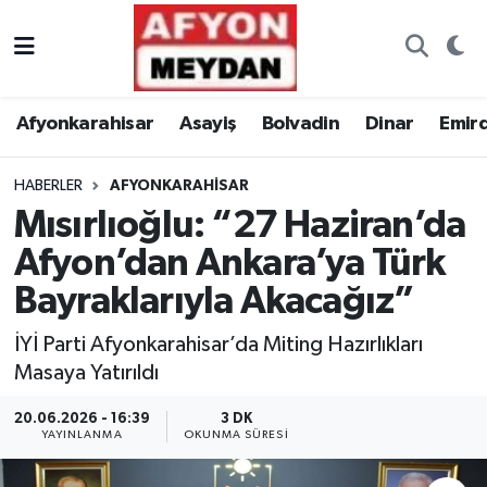
Nöbetçi Eczaneler
Afyonkarahisar
Asayiş
Bolvadin
Dinar
Emir
Hava Durumu
HABERLER
AFYONKARAHISAR
Trafik Durumu
Mısırlıoğlu: “27 Haziran’da
Süper Lig Puan Durumu ve Fikstür
Afyon’dan Ankara’ya Türk
Bayraklarıyla Akacağız”
Tüm Manşetler
İYİ Parti Afyonkarahisar’da Miting Hazırlıkları
Son Dakika Haberleri
Masaya Yatırıldı
Haber Arşivi
20.06.2026 - 16:39
3 DK
YAYINLANMA
OKUNMA SÜRESI