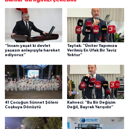
“İnsanı yaşat ki devlet
Taytak: "Üniter Yapımıza
yaşasın anlayışıyla hareket
Verilmiş En Ufak Bir Taviz
ediyoruz”
Yoktur"
41 Çocuğun Sünnet Şöleni
Kahveci: "Bu Bir Değişim
Coşkuya Dönüştü
Değil, Bayrak Yarışıdır"