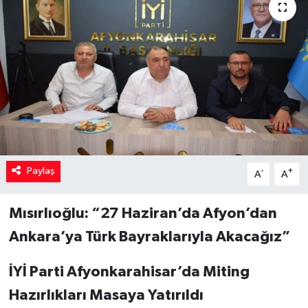
Paylaş
-
+
A
A
Mısırlıoğlu: “27 Haziran’da Afyon’dan
Ankara’ya Türk Bayraklarıyla Akacağız”
İYİ Parti Afyonkarahisar’da Miting
Hazırlıkları Masaya Yatırıldı