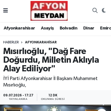
Nöbetçi Eczaneler
Afyonkarahisar
Asayiş
Bolvadin
Dinar
Emir
Hava Durumu
HABERLER
AFYONKARAHISAR
Trafik Durumu
Mısırlıoğlu, "Dağ Fare
Süper Lig Puan Durumu ve Fikstür
Doğurdu, Milletin Aklıyla
Alay Ediliyor"
Tüm Manşetler
İYİ Parti Afyonkarahisar İl Başkanı Muhammet
Son Dakika Haberleri
Mısırlıoğlu,
Haber Arşivi
09.07.2026 - 17:27
12 DK
YAYINLANMA
OKUNMA SÜRESI