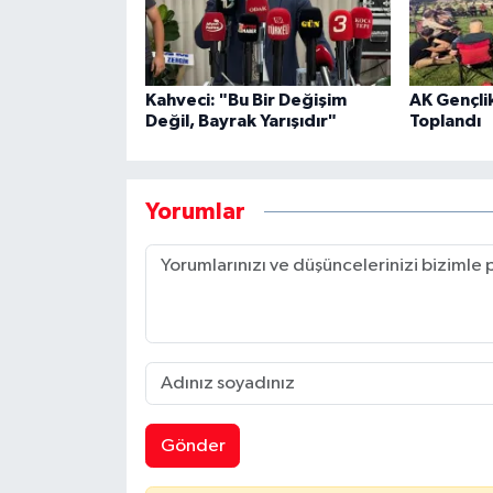
Kahveci: "Bu Bir Değişim
AK Gençli
Değil, Bayrak Yarışıdır"
Toplandı
Yorumlar
Gönder