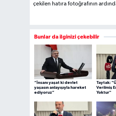
çekilen hatıra fotoğrafının ardınd
Bunlar da ilginizi çekebilir
“İnsanı yaşat ki devlet
Taytak: "
yaşasın anlayışıyla hareket
Verilmiş E
ediyoruz”
Yoktur"