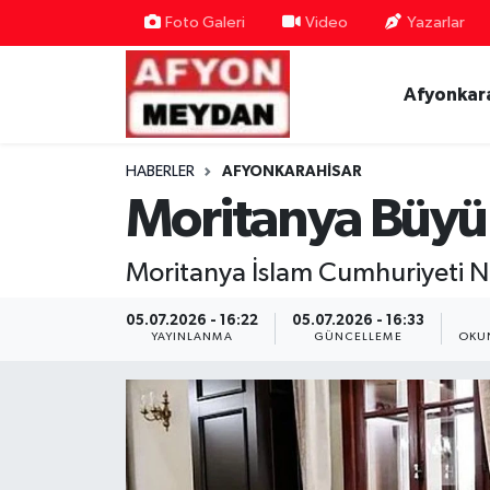
Foto Galeri
Video
Yazarlar
Nöbetçi Eczaneler
Afyonkar
Hava Durumu
HABERLER
AFYONKARAHISAR
Trafik Durumu
Moritanya Büyüke
Süper Lig Puan Durumu ve Fikstür
Moritanya İslam Cumhuriyeti Nu
Tüm Manşetler
05.07.2026 - 16:22
05.07.2026 - 16:33
YAYINLANMA
GÜNCELLEME
OKU
Son Dakika Haberleri
Haber Arşivi