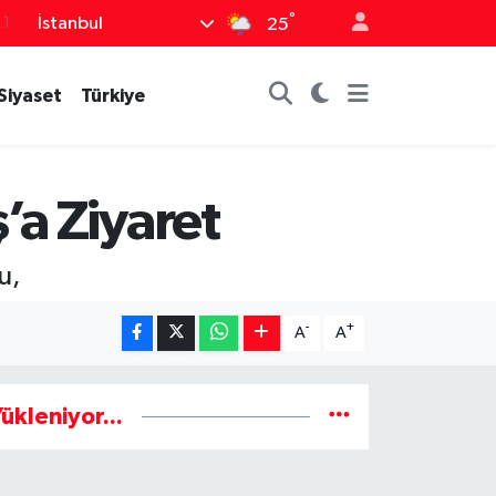
°
İstanbul
.1
25
18
Siyaset
Türkiye
32
38
0
’a Ziyaret
14
u,
-
+
A
A
ükleniyor...