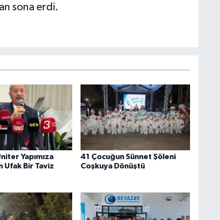
an sona erdi.
Üniter Yapımıza
41 Çocuğun Sünnet Şöleni
n Ufak Bir Taviz
Coşkuya Dönüştü