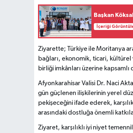
Başkan Köksal 
İçeriği Görüntül
Ziyarette; Türkiye ile Moritanya a
bağları, ekonomik, ticari, kültürel 
birliği imkânları üzerine kapsaml
Afyonkarahisar Valisi Dr. Naci Akta
gün güçlenen ilişkilerinin yerel dü
pekişeceğini ifade ederek, karşılık
arasındaki dostluğa önemli katkıl
Ziyaret, karşılıklı iyi niyet temenn