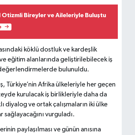
Otizmli Bireyler ve Aileleriyle Buluştu
e
rasındaki köklü dostluk ve kardeşlik
ve eğitim alanlarında geliştirilebilecek iş
ı değerlendirmelerde bulunuldu.
ş, Türkiye’nin Afrika ülkeleriyle her geçen
zeyde kurulacak iş birlikleriyle daha da
lı diyalog ve ortak çalışmaların iki ülke
ar sağlayacağını vurguladı.
ilerinin paylaşılması ve günün anısına