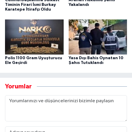
Cumhurbaşkanına Suikast
Aranan Hükümlü Şahıs
Timinin Firari İsmi Burkay
Yakalandı
Karatepe İtirafçı Oldu
Polis 1100 Gram Uyuşturucu
Yasa Dışı Bahis Oynatan 10
Ele Geçirdi
Şahıs Tutuklandı
Yorumlar