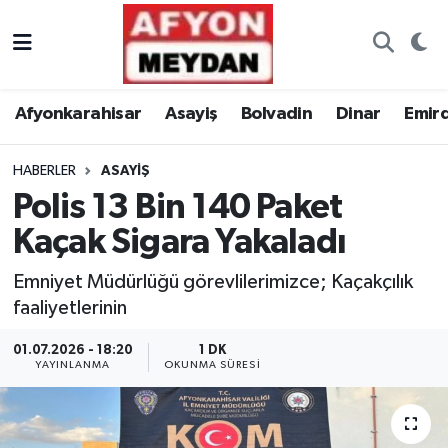
Nöbetçi Eczaneler
Afyonkarahisar
Asayiş
Bolvadin
Dinar
Emir
Hava Durumu
HABERLER
ASAYIŞ
Trafik Durumu
Polis 13 Bin 140 Paket
Süper Lig Puan Durumu ve Fikstür
Kaçak Sigara Yakaladı
Tüm Manşetler
Emniyet Müdürlüğü görevlilerimizce; Kaçakçılık
faaliyetlerinin
Son Dakika Haberleri
01.07.2026 - 18:20
1 DK
YAYINLANMA
OKUNMA SÜRESI
Haber Arşivi