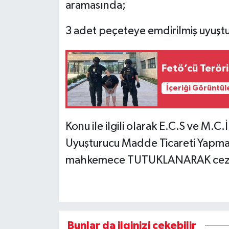
aramasında;
3 adet peçeteye emdirilmiş uyuştu
Fetö’cü Terör
İçeriği Görüntül
Konu ile ilgili olarak E.C.S ve M.C.İ
Uyuşturucu Madde Ticareti Yapmak
mahkemece TUTUKLANARAK cezaevi
Bunlar da ilginizi çekebilir