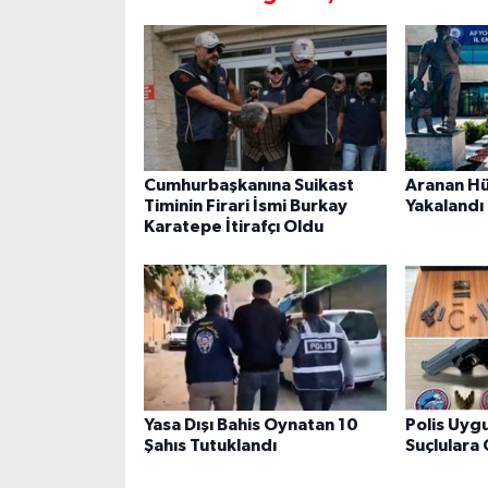
Cumhurbaşkanına Suikast
Aranan Hü
Timinin Firari İsmi Burkay
Yakalandı
Karatepe İtirafçı Oldu
Yasa Dışı Bahis Oynatan 10
Polis Uyg
Şahıs Tutuklandı
Suçlulara