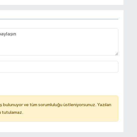
ş bulunuyor ve tüm sorumluluğu üstleniyorsunuz. Yazılan
u tutulamaz.