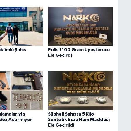
kümlü Şahıs
Polis 1100 Gram Uyuşturucu
Ele Geçirdi
ulamalarıyla
Şüpheli Şahısta 5 Kilo
 Göz Açtırmıyor
Sentetik Ecza Ham Maddesi
Ele Geçirildi