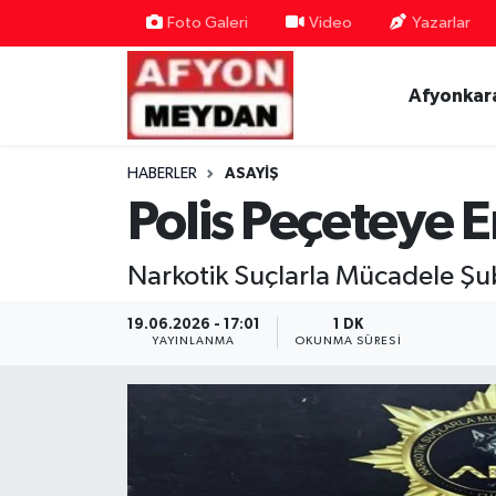
Foto Galeri
Video
Yazarlar
Nöbetçi Eczaneler
Afyonkar
Hava Durumu
HABERLER
ASAYIŞ
Trafik Durumu
Polis Peçeteye E
Süper Lig Puan Durumu ve Fikstür
Narkotik Suçlarla Mücadele Ş
Tüm Manşetler
19.06.2026 - 17:01
1 DK
YAYINLANMA
OKUNMA SÜRESI
Son Dakika Haberleri
Haber Arşivi