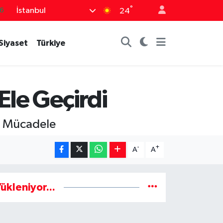
°
İstanbul
5
24
8
Siyaset
Türkiye
2
4
0
Ele Geçirdi
6
a Mücadele
-
+
A
A
ükleniyor...