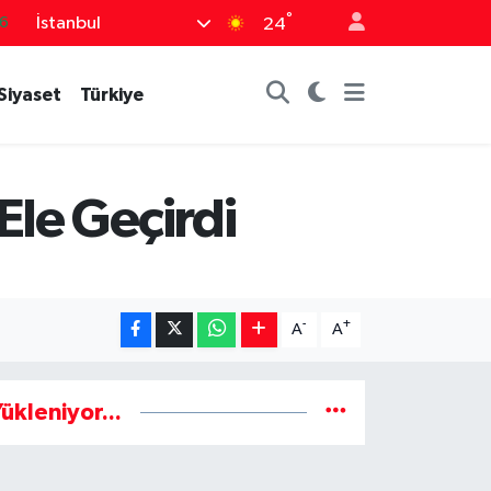
°
İstanbul
6
24
5
Siyaset
Türkiye
8
2
4
Ele Geçirdi
0
-
+
A
A
ükleniyor...