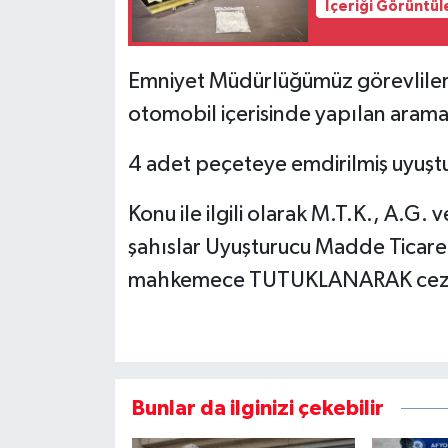
İçeriği Görüntül
Emniyet Müdürlüğümüz görevliler
otomobil içerisinde yapılan aram
4 adet peçeteye emdirilmiş uyuştu
Konu ile ilgili olarak M.T.K., A.G. v
şahıslar Uyuşturucu Madde Ticare
mahkemece TUTUKLANARAK cezaevi
Bunlar da ilginizi çekebilir