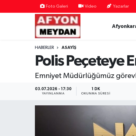
Foto Galeri
Video
Yazarlar
Nöbetçi Eczaneler
Afyonkar
Hava Durumu
HABERLER
ASAYIŞ
Trafik Durumu
Polis Peçeteye E
Süper Lig Puan Durumu ve Fikstür
Emniyet Müdürlüğümüz görevli
Tüm Manşetler
03.07.2026 - 17:30
1 DK
YAYINLANMA
OKUNMA SÜRESI
Son Dakika Haberleri
Haber Arşivi