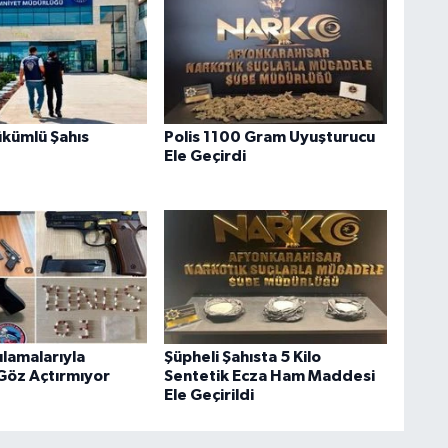
kümlü Şahıs
Polis 1100 Gram Uyuşturucu
Ele Geçirdi
ulamalarıyla
Şüpheli Şahısta 5 Kilo
 Göz Açtırmıyor
Sentetik Ecza Ham Maddesi
Ele Geçirildi