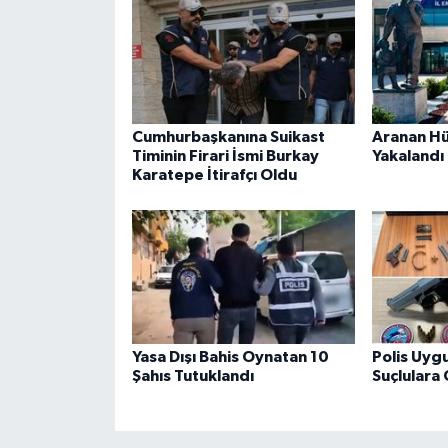
Cumhurbaşkanına Suikast
Aranan Hü
Timinin Firari İsmi Burkay
Yakalandı
Karatepe İtirafçı Oldu
Yasa Dışı Bahis Oynatan 10
Polis Uyg
Şahıs Tutuklandı
Suçlulara