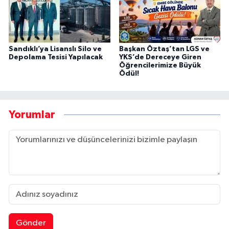
Sandıklı’ya Lisanslı Silo ve
Başkan Öztaş’tan LGS ve
Depolama Tesisi Yapılacak
YKS’de Dereceye Giren
Öğrencilerimize Büyük
Ödül!
Yorumlar
Gönder