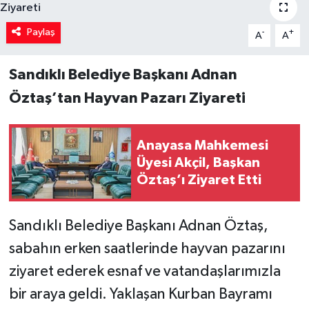
Paylaş
-
+
A
A
Sandıklı Belediye Başkanı Adnan
Öztaş’tan Hayvan Pazarı Ziyareti
Anayasa Mahkemesi
Üyesi Akçil, Başkan
Öztaş’ı Ziyaret Etti
Sandıklı Belediye Başkanı Adnan Öztaş,
sabahın erken saatlerinde hayvan pazarını
ziyaret ederek esnaf ve vatandaşlarımızla
bir araya geldi. Yaklaşan Kurban Bayramı