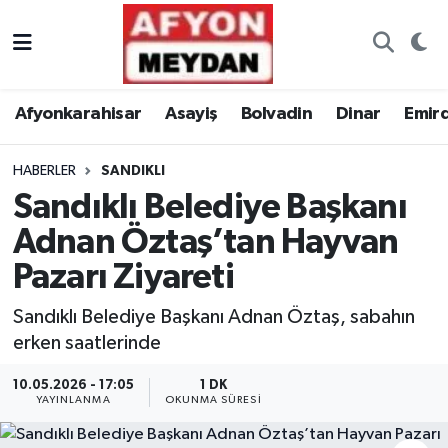
Nöbetçi Eczaneler
Afyonkarahisar
Asayiş
Bolvadin
Dinar
Emir
Hava Durumu
HABERLER
SANDIKLI
Trafik Durumu
Sandıklı Belediye Başkanı
Süper Lig Puan Durumu ve Fikstür
Adnan Öztaş’tan Hayvan
Pazarı Ziyareti
Tüm Manşetler
Sandıklı Belediye Başkanı Adnan Öztaş, sabahın
Son Dakika Haberleri
erken saatlerinde
Haber Arşivi
10.05.2026 - 17:05
1 DK
YAYINLANMA
OKUNMA SÜRESI