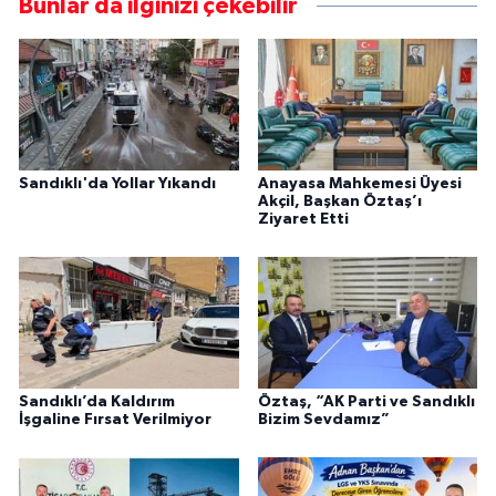
Bunlar da ilginizi çekebilir
Sandıklı'da Yollar Yıkandı
Anayasa Mahkemesi Üyesi
Akçil, Başkan Öztaş’ı
Ziyaret Etti
Sandıklı’da Kaldırım
Öztaş, “AK Parti ve Sandıklı
İşgaline Fırsat Verilmiyor
Bizim Sevdamız”