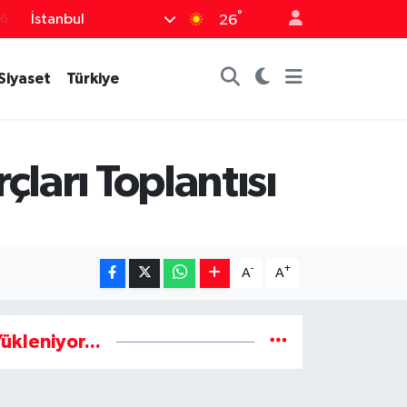
76
°
İstanbul
26
16
02
Siyaset
Türkiye
07
44
ları Toplantısı
0
-
+
A
A
ükleniyor...