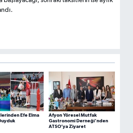
 başlayacağı, sonraki taksitlerin ise aylık
andı.
elerinden Efe Elma
Afyon Yöresel Mutfak
 Duyduk
Gastronomi Derneği'nden
ATSO’ya Ziyaret