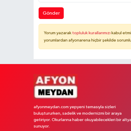
Gönder
Yorum yazarak
topluluk kurallarımızı
kabul etmi
yorumlardan afyonarena hiçbir şekilde soruml
afyonmeydan.com yepyeni temasıyla sizleri
buluştururken, sadelik ve modernizmi bir araya
getiriyor. Okurlarına haber okuyabilecekleri bir alty
sunuyor.