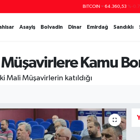
BITCOIN
64.360,53
%-0.
DOLAR
47,7143
%0.
EURO
55,0317
%-0.
ahisar
Asayiş
Bolvadin
Dinar
Emirdağ
Sandıklı
STERLİN
64,2463
%0.
GRAM ALTIN
6574.81
%1.
 Müşavirlere Kamu Borç
BİST100
13.799
%7
ki Mali Müşavirlerin katıldığı
Y