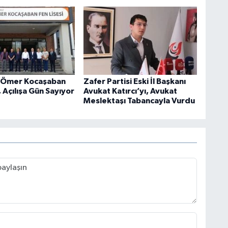
 Ömer Kocaşaban
Zafer Partisi Eski İl Başkanı
, Açılışa Gün Sayıyor
Avukat Katırcı’yı, Avukat
Meslektaşı Tabancayla Vurdu