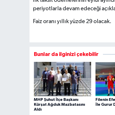
İlk taksit ödemelerinin eylül ayında
periyotlarla devam edeceği açıkl
Faiz oranı yıllık yüzde 29 olacak.
Bunlar da ilginizi çekebilir
MHP Şuhut İlçe Başkanı
Filenin Ef
Kürşat Ağduk Mazbatasını
İle Gurur
Aldı