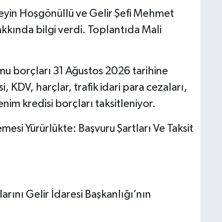
seyin Hoşgönüllü ve Gelir Şefi Mehmet
kında bilgi verdi. Toplantıda Mali
mu borçları 31 Ağustos 2026 tarihine
i, KDV, harçlar, trafik idari para cezaları,
enim kredisi borçları taksitleniyor.
esi Yürürlükte: Başvuru Şartları Ve Taksit
rını Gelir İdaresi Başkanlığı’nın