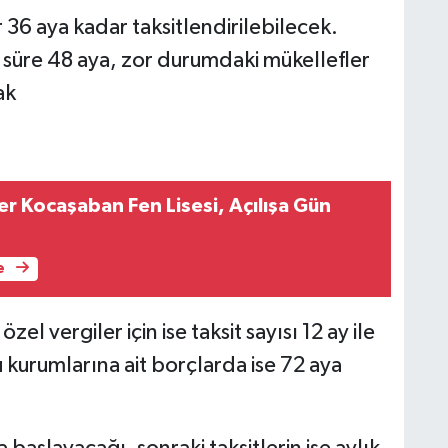
6 aya kadar taksitlendirilebilecek.
süre 48 aya, zor durumdaki mükellefler
ak
 Kocaşaban Fen Lisesi, Açılışa Gün
e
el vergiler için ise taksit sayısı 12 ay ile
u kurumlarına ait borçlarda ise 72 aya