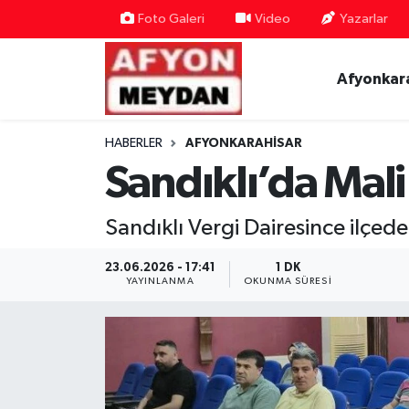
Foto Galeri
Video
Yazarlar
Nöbetçi Eczaneler
Afyonkar
Hava Durumu
HABERLER
AFYONKARAHISAR
Trafik Durumu
Sandıklı’da Mali
Süper Lig Puan Durumu ve Fikstür
Sandıklı Vergi Dairesince ilçede
Tüm Manşetler
23.06.2026 - 17:41
1 DK
YAYINLANMA
OKUNMA SÜRESI
Son Dakika Haberleri
Haber Arşivi