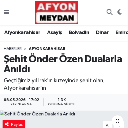
Nöbetçi Eczaneler
Afyonkarahisar
Asayiş
Bolvadin
Dinar
Emir
Hava Durumu
HABERLER
AFYONKARAHISAR
Trafik Durumu
Şehit Önder Özen Dualarla
Süper Lig Puan Durumu ve Fikstür
Anıldı
Tüm Manşetler
Geçtiğimiz yıl Irak’ın kuzeyinde şehit olan,
Afyonkarahisar’ın
Son Dakika Haberleri
08.05.2026 - 17:02
1 DK
YAYINLANMA
OKUNMA SÜRESI
Haber Arşivi
Paylaş
-
+
A
A