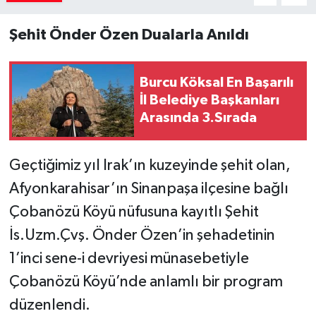
Şehit Önder Özen Dualarla Anıldı
Burcu Köksal En Başarılı
İl Belediye Başkanları
Arasında 3.Sırada
Geçtiğimiz yıl Irak’ın kuzeyinde şehit olan,
Afyonkarahisar’ın Sinanpaşa ilçesine bağlı
Çobanözü Köyü nüfusuna kayıtlı Şehit
İs.Uzm.Çvş. Önder Özen’in şehadetinin
1’inci sene-i devriyesi münasebetiyle
Çobanözü Köyü’nde anlamlı bir program
düzenlendi.