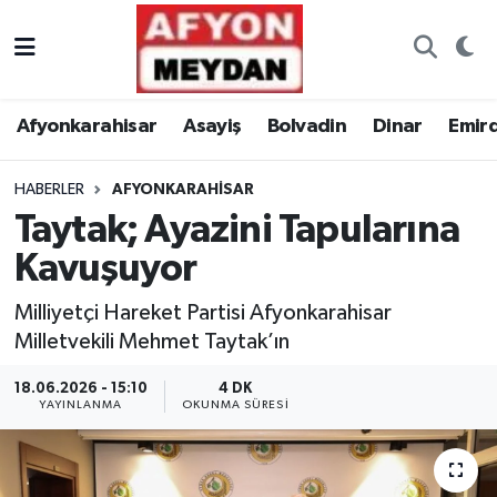
Nöbetçi Eczaneler
Afyonkarahisar
Asayiş
Bolvadin
Dinar
Emir
Hava Durumu
HABERLER
AFYONKARAHISAR
Trafik Durumu
Taytak; Ayazini Tapularına
Süper Lig Puan Durumu ve Fikstür
Kavuşuyor
Tüm Manşetler
Milliyetçi Hareket Partisi Afyonkarahisar
Milletvekili Mehmet Taytak’ın
Son Dakika Haberleri
18.06.2026 - 15:10
4 DK
YAYINLANMA
OKUNMA SÜRESI
Haber Arşivi