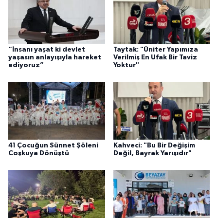
“İnsanı yaşat ki devlet
Taytak: "Üniter Yapımıza
yaşasın anlayışıyla hareket
Verilmiş En Ufak Bir Taviz
ediyoruz”
Yoktur"
41 Çocuğun Sünnet Şöleni
Kahveci: "Bu Bir Değişim
Coşkuya Dönüştü
Değil, Bayrak Yarışıdır"