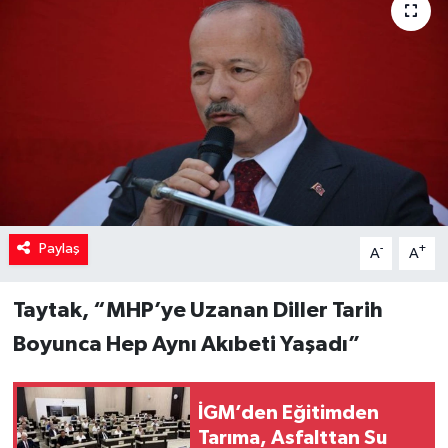
Paylaş
-
+
A
A
Taytak, “MHP’ye Uzanan Diller Tarih
Boyunca Hep Aynı Akıbeti Yaşadı”
İGM’den Eğitimden
Tarıma, Asfalttan Su