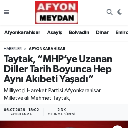
Nöbetçi Eczaneler
Afyonkarahisar
Asayiş
Bolvadin
Dinar
Emir
Hava Durumu
HABERLER
AFYONKARAHISAR
Trafik Durumu
Taytak, “MHP’ye Uzanan
Süper Lig Puan Durumu ve Fikstür
Diller Tarih Boyunca Hep
Aynı Akıbeti Yaşadı”
Tüm Manşetler
Milliyetçi Hareket Partisi Afyonkarahisar
Son Dakika Haberleri
Milletvekili Mehmet Taytak,
Haber Arşivi
06.07.2026 - 18:02
2 DK
YAYINLANMA
OKUNMA SÜRESI