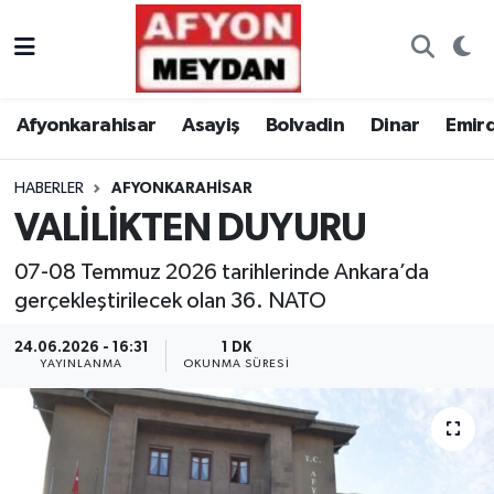
Nöbetçi Eczaneler
Afyonkarahisar
Asayiş
Bolvadin
Dinar
Emir
Hava Durumu
HABERLER
AFYONKARAHISAR
Trafik Durumu
VALİLİKTEN DUYURU
Süper Lig Puan Durumu ve Fikstür
07-08 Temmuz 2026 tarihlerinde Ankara’da
gerçekleştirilecek olan 36. NATO
Tüm Manşetler
24.06.2026 - 16:31
1 DK
Son Dakika Haberleri
YAYINLANMA
OKUNMA SÜRESI
Haber Arşivi