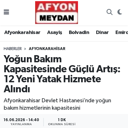
Nöbetçi Eczaneler
Afyonkarahisar
Asayiş
Bolvadin
Dinar
Emir
Hava Durumu
HABERLER
AFYONKARAHISAR
Trafik Durumu
Yoğun Bakım
Süper Lig Puan Durumu ve Fikstür
Kapasitesinde Güçlü Artış:
12 Yeni Yatak Hizmete
Tüm Manşetler
Alındı
Son Dakika Haberleri
Afyonkarahisar Devlet Hastanesi’nde yoğun
bakım hizmetlerinin kapasitesini
Haber Arşivi
16.06.2026 - 14:40
1 DK
YAYINLANMA
OKUNMA SÜRESI