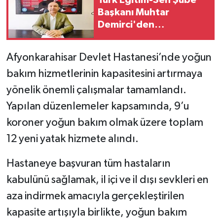
Başkanı Muhtar
Demirci'den
Afyonkarahisar Valisi ve
İl Milli Eğitim Müdürü'ne
Afyonkarahisar Devlet Hastanesi’nde yoğun
çağrı
bakım hizmetlerinin kapasitesini artırmaya
yönelik önemli çalışmalar tamamlandı.
Yapılan düzenlemeler kapsamında, 9’u
koroner yoğun bakım olmak üzere toplam
12 yeni yatak hizmete alındı.
Hastaneye başvuran tüm hastaların
kabulünü sağlamak, il içi ve il dışı sevkleri en
aza indirmek amacıyla gerçekleştirilen
kapasite artışıyla birlikte, yoğun bakım