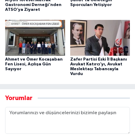
Afyon Yöresel Mutfak
Şuhut’ta Geleceğin
Gastronomi Derneği'nden
Sporcuları Yetişiyor
ATSO’ya Ziyaret
Ahmet ve Ömer Kocaşaban
Zafer Partisi Eski İl Başkanı
Fen Lisesi, Açılışa Gün
Avukat Katırcı’yı, Avukat
Sayıyor
Meslektaşı Tabancayla
Vurdu
Yorumlar