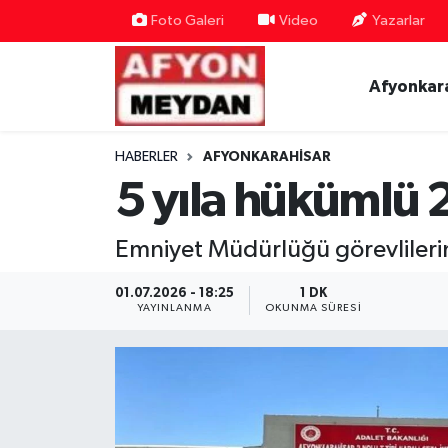
Foto Galeri
Video
Yazarlar
Nöbetçi Eczaneler
Afyonkar
Hava Durumu
HABERLER
AFYONKARAHISAR
Trafik Durumu
5 yıla hükümlü 2
Süper Lig Puan Durumu ve Fikstür
Emniyet Müdürlüğü görevlileri
Tüm Manşetler
01.07.2026 - 18:25
1 DK
YAYINLANMA
OKUNMA SÜRESI
Son Dakika Haberleri
Haber Arşivi