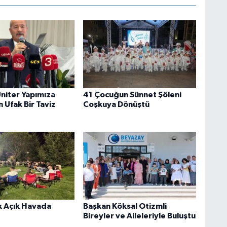
Üniter Yapımıza
41 Çocuğun Sünnet Şöleni
n Ufak Bir Taviz
Coşkuya Dönüştü
k Açık Havada
Başkan Köksal Otizmli
Bireyler ve Aileleriyle Buluştu