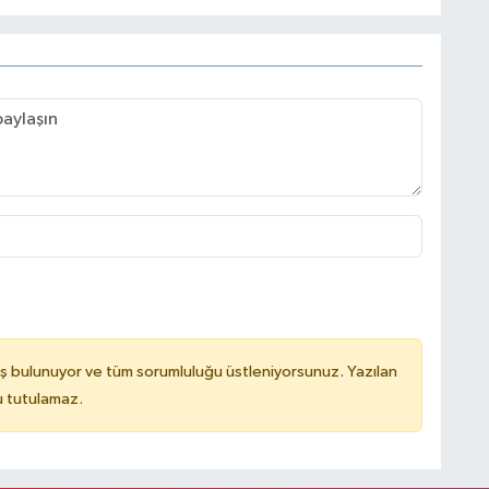
ş bulunuyor ve tüm sorumluluğu üstleniyorsunuz. Yazılan
u tutulamaz.