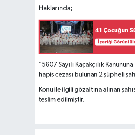
Haklarında;
41 Çocuğun S
İçeriği Görüntül
“5607 Sayılı Kaçakçılık Kanununa 
hapis cezası bulunan 2 şüpheli şah
Konu ile ilgili gözaltına alınan şa
teslim edilmiştir.