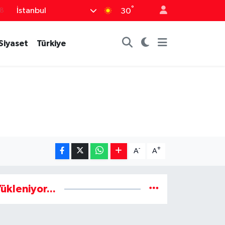
°
İstanbul
18
30
8
Siyaset
Türkiye
2
8
3
4
-
+
A
A
ükleniyor...