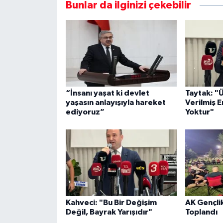
Bunlar da ilginizi çekebilir
“İnsanı yaşat ki devlet
Taytak: "
yaşasın anlayışıyla hareket
Verilmiş E
ediyoruz”
Yoktur"
Kahveci: "Bu Bir Değişim
AK Gençli
Değil, Bayrak Yarışıdır"
Toplandı