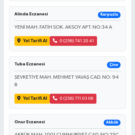
Alinda Eczanesi
Karpuzlu
YENİ MAH. FATİH SOK. AKSOY APT. NO:34 A
Yol Tarifi Al
0 (256) 741 20 41
Tuba Eczanesi
Çine
ŞEVKETİYE MAH. MEHMET YAVAŞ CAD. NO: 94
B
Yol Tarifi Al
0 (256) 711 03 06
Onur Eczanesi
Akbük
AKBÜK MAH. 1001 CUMHURİYET CAD. NO:25C