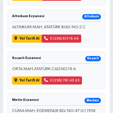
Altınkum Eczanesi
Altınkum
ALTINKUM MAH. ATATÜRK BULV. NO:2 C
Yol Tarifi Al
0 (256) 813 16 44
Koçarlı Eczanesi
Koçarlı
ORTA MAH.ATATÜRK CAD.NO.19 A
Yol Tarifi Al
0 (256) 761 40 43
Metin Eczanesi
Merkez
CUMA MAH. EGEMENLİK BLV. NO:47 G ( YENİ