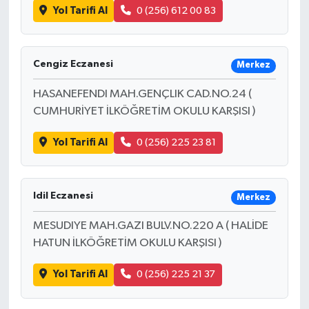
Yol Tarifi Al
0 (256) 612 00 83
Cengiz Eczanesi
Merkez
HASANEFENDI MAH.GENÇLIK CAD.NO.24 (
CUMHURİYET İLKÖĞRETİM OKULU KARŞISI )
Yol Tarifi Al
0 (256) 225 23 81
Idil Eczanesi
Merkez
MESUDIYE MAH.GAZI BULV.NO.220 A ( HALİDE
HATUN İLKÖĞRETİM OKULU KARŞISI )
Yol Tarifi Al
0 (256) 225 21 37