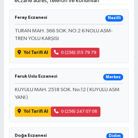
eczane adres, telefon ve konumları
Feray Eczanesi
Nazilli
TURAN MAH. 366 SOK. NO:2 6 NOLU ASM-
TREN YOLU KARŞISI
Yol Tarifi Al
0 (256) 315 79 79
Faruk Uslu Eczanesi
Merkez
KUYULU MAH. 2518 SOK. No:12 ( KUYULU ASM
YANI )
Yol Tarifi Al
0 (256) 247 07 08
Doğa Eczanesi
Didim