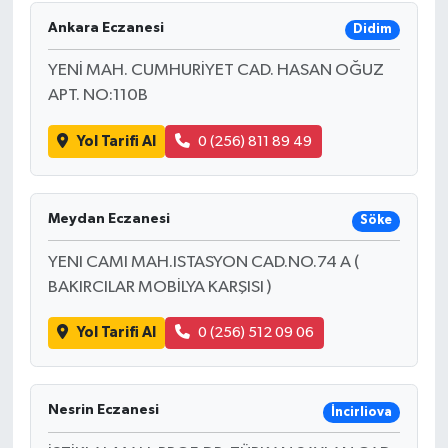
Ankara Eczanesi
Didim
YENİ MAH. CUMHURİYET CAD. HASAN OĞUZ
APT. NO:110B
Yol Tarifi Al
0 (256) 811 89 49
Meydan Eczanesi
Söke
YENI CAMI MAH.ISTASYON CAD.NO.74 A (
BAKIRCILAR MOBİLYA KARŞISI )
Yol Tarifi Al
0 (256) 512 09 06
Nesrin Eczanesi
İncirliova