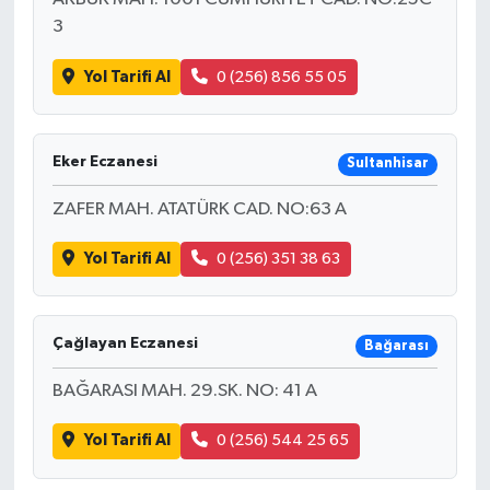
3
Yol Tarifi Al
0 (256) 856 55 05
Eker Eczanesi
Sultanhisar
ZAFER MAH. ATATÜRK CAD. NO:63 A
Yol Tarifi Al
0 (256) 351 38 63
Çağlayan Eczanesi
Bağarası
BAĞARASI MAH. 29.SK. NO: 41 A
Yol Tarifi Al
0 (256) 544 25 65