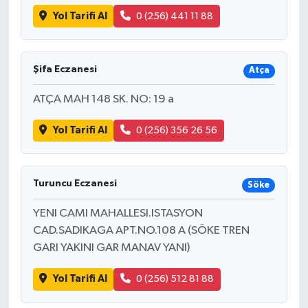
Yol Tarifi Al
0 (256) 441 11 88
Şifa Eczanesi
Atça
ATÇA MAH 148 SK. NO: 19 a
Yol Tarifi Al
0 (256) 356 26 56
Turuncu Eczanesi
Söke
YENI CAMI MAHALLESI.ISTASYON
CAD.SADIKAGA APT.NO.108 A (SÖKE TREN
GARI YAKINI GAR MANAV YANI)
Yol Tarifi Al
0 (256) 512 81 88