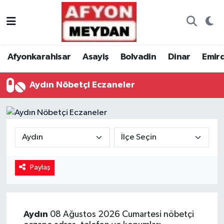
Nöbetçi Eczaneler
Afyonkarahisar
Asayiş
Bolvadin
Dinar
Emir
Hava Durumu
Aydın Nöbetçi Eczaneler
Trafik Durumu
Süper Lig Puan Durumu ve Fikstür
Tüm Manşetler
Son Dakika Haberleri
Paylaş
Haber Arşivi
Aydın
08 Ağustos 2026 Cumartesi nöbetçi