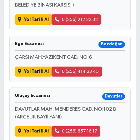
BELEDİYE BİNASI KARŞISI )
Yol Tarifi Al
0 (256) 212 22 32
Ege Eczanesi
Bozdoğan
ÇARŞI MAH.YAZIKENT CAD. NO:6
Yol Tarifi Al
0 (256) 414 23 45
Uluçay Eczanesi
Davutlar
DAVUTLAR MAH. MENDERES CAD. NO:102 B
(ARÇELİK BAYİİ YANI)
Yol Tarifi Al
0 (256) 657 16 17