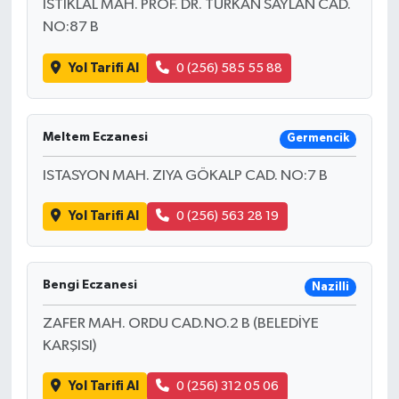
İSTİKLAL MAH. PROF. DR. TÜRKAN SAYLAN CAD.
NO:87 B
Yol Tarifi Al
0 (256) 585 55 88
Meltem Eczanesi
Germencik
ISTASYON MAH. ZIYA GÖKALP CAD. NO:7 B
Yol Tarifi Al
0 (256) 563 28 19
Bengi Eczanesi
Nazilli
ZAFER MAH. ORDU CAD.NO.2 B (BELEDİYE
KARŞISI)
Yol Tarifi Al
0 (256) 312 05 06