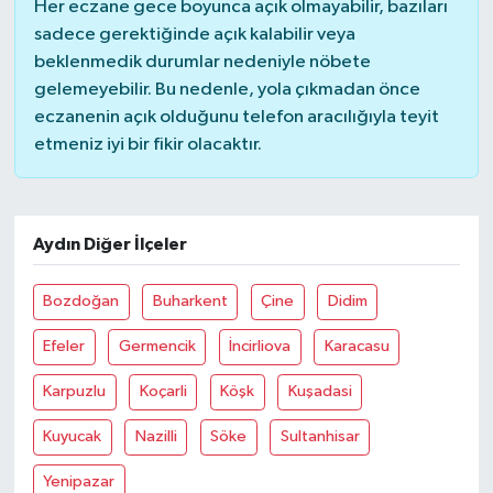
Her eczane gece boyunca açık olmayabilir, bazıları
sadece gerektiğinde açık kalabilir veya
beklenmedik durumlar nedeniyle nöbete
gelemeyebilir. Bu nedenle, yola çıkmadan önce
eczanenin açık olduğunu telefon aracılığıyla teyit
etmeniz iyi bir fikir olacaktır.
Aydın Diğer İlçeler
Bozdoğan
Buharkent
Çine
Didim
Efeler
Germencik
İncirliova
Karacasu
Karpuzlu
Koçarli
Köşk
Kuşadasi
Kuyucak
Nazilli
Söke
Sultanhisar
Yenipazar