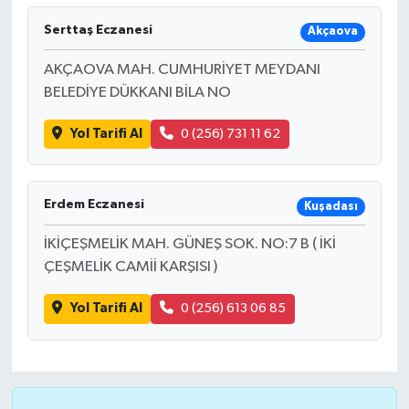
Serttaş Eczanesi
Akçaova
AKÇAOVA MAH. CUMHURİYET MEYDANI
BELEDİYE DÜKKANI BİLA NO
Yol Tarifi Al
0 (256) 731 11 62
Erdem Eczanesi
Kuşadası
İKİÇEŞMELİK MAH. GÜNEŞ SOK. NO:7 B ( İKİ
ÇEŞMELİK CAMİİ KARŞISI )
Yol Tarifi Al
0 (256) 613 06 85