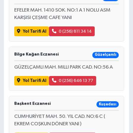
EFELER MAH. 1410 SOK. NO:1 A 1 NOLU ASM
KARŞISI ÇEŞME CAFE YANI
Yol Tarifi Al
0 (256) 811 34 14
Bilge Kağan Eczanesi
Güzelçamlı
GÜZELÇAMLI MAH. MILLI PARK CAD. NO:56 A
Yol Tarifi Al
0 (256) 646 13 77
Başkent Eczanesi
Kuşadası
CUMHURİYET MAH. 50. YIL CAD. NO:6 C (
EKREM COŞKUN DÖNER YANI )