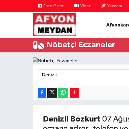
Foto Galeri
Video
Yazarlar
Nöbetçi Eczaneler
Afyonkar
Hava Durumu
Nöbetçi Eczaneler
Trafik Durumu
Süper Lig Puan Durumu ve Fikstür
Tüm Manşetler
Son Dakika Haberleri
Haber Arşivi
Denizli
Bozkurt
07 Ağus
eczane adres, telefon ve