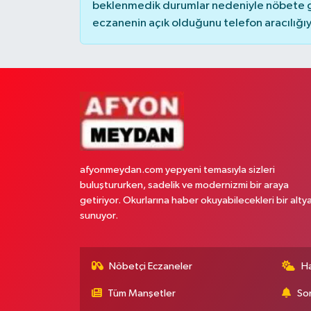
beklenmedik durumlar nedeniyle nöbete g
eczanenin açık olduğunu telefon aracılığıyla 
afyonmeydan.com yepyeni temasıyla sizleri
buluştururken, sadelik ve modernizmi bir araya
getiriyor. Okurlarına haber okuyabilecekleri bir alty
sunuyor.
Nöbetçi Eczaneler
H
Tüm Manşetler
Son