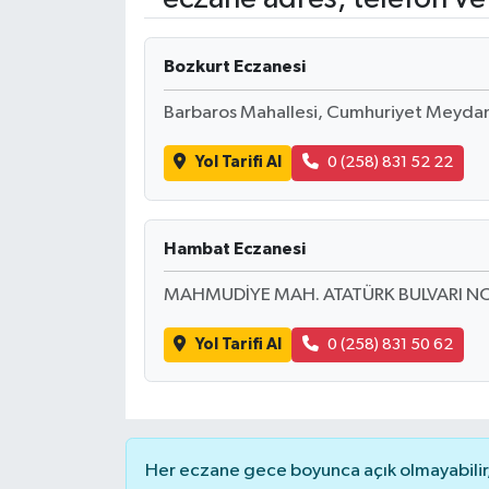
Bozkurt Eczanesi
Barbaros Mahallesi, Cumhuriyet Meydan
Yol Tarifi Al
0 (258) 831 52 22
Hambat Eczanesi
MAHMUDİYE MAH. ATATÜRK BULVARI NO
Yol Tarifi Al
0 (258) 831 50 62
Her eczane gece boyunca açık olmayabilir, 