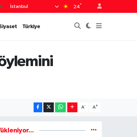
°
6
İstanbul
24
5
Siyaset
Türkiye
8
2
4
Söylemini
0
-
+
A
A
ükleniyor...