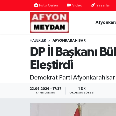
Foto Galeri
Video
Yazarlar
Nöbetçi Eczaneler
Afyonkar
Hava Durumu
HABERLER
AFYONKARAHISAR
Trafik Durumu
DP İl Başkanı Bü
Süper Lig Puan Durumu ve Fikstür
Eleştirdi
Tüm Manşetler
Demokrat Parti Afyonkarahisar 
Son Dakika Haberleri
23.06.2026 - 17:37
1 DK
YAYINLANMA
OKUNMA SÜRESI
Haber Arşivi