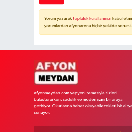
Yorum yazarak
topluluk kurallarımızı
kabul etmi
yorumlardan afyonarena hiçbir şekilde soruml
afyonmeydan.com yepyeni temasıyla sizleri
buluştururken, sadelik ve modernizmi bir araya
getiriyor. Okurlarına haber okuyabilecekleri bir alty
sunuyor.