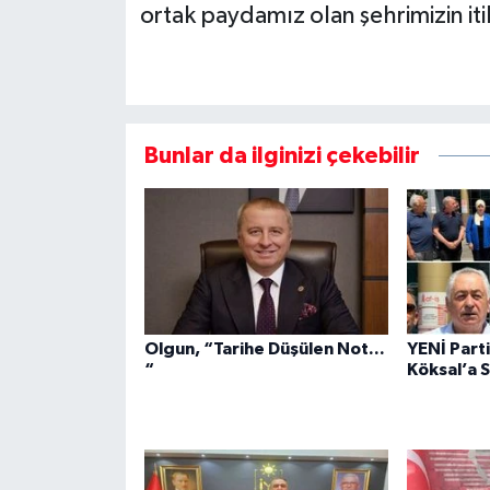
ortak paydamız olan şehrimizin it
Bunlar da ilginizi çekebilir
Olgun, “Tarihe Düşülen Not...
YENİ Part
“
Köksal’a S