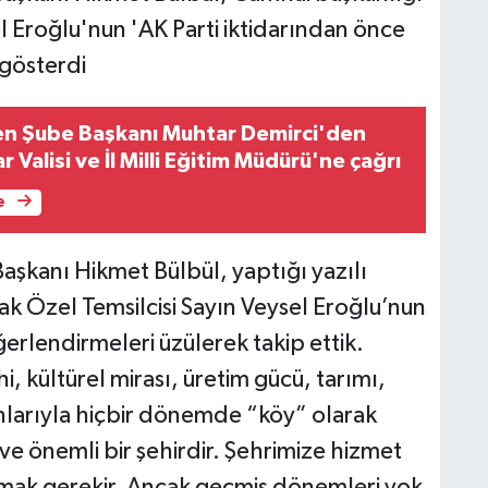
el Eroğlu'nun 'AK Parti iktidarından önce
 gösterdi
en Şube Başkanı Muhtar Demirci'den
 Valisi ve İl Milli Eğitim Müdürü'ne çağrı
e
aşkanı Hikmet Bülbül, yaptığı yazılı
k Özel Temsilcisi Sayın Veysel Eroğlu’nun
eğerlendirmeleri üzülerek takip ettik.
hi, kültürel mirası, üretim gücü, tarımı,
sanlarıyla hiçbir dönemde “köy” olarak
ve önemli bir şehirdir. Şehrimize hizmet
mak gerekir. Ancak geçmiş dönemleri yok