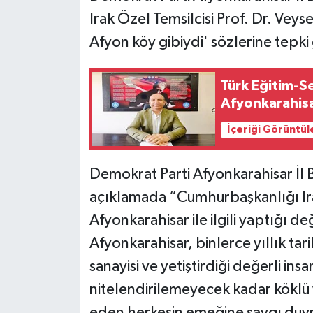
Irak Özel Temsilcisi Prof. Dr. Veys
Afyon köy gibiydi' sözlerine tepki
Türk Eğitim-S
Afyonkarahisar
İçeriği Görüntül
Demokrat Parti Afyonkarahisar İl B
açıklamada “Cumhurbaşkanlığı Ira
Afyonkarahisar ile ilgili yaptığı d
Afyonkarahisar, binlerce yıllık tari
sanayisi ve yetiştirdiği değerli in
nitelendirilemeyecek kadar köklü 
eden herkesin emeğine saygı duy