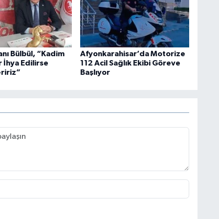
anı Bülbül, “Kadim
Afyonkarahisar’da Motorize
 İhya Edilirse
112 Acil Sağlık Ekibi Göreve
ririz”
Başlıyor