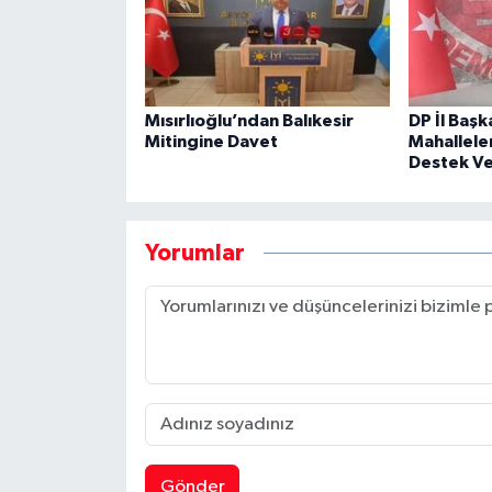
Mısırlıoğlu’ndan Balıkesir
DP İl Başk
Mitingine Davet
Mahalleler
Destek Ve
Yorumlar
Gönder