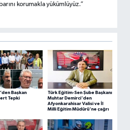
ibarını korumakla yükümlüyüz.”
i’den Başkan
Türk Eğitim-Sen Şube Başkanı
ert Tepki
Muhtar Demirci'den
Afyonkarahisar Valisi ve İl
Milli Eğitim Müdürü'ne çağrı