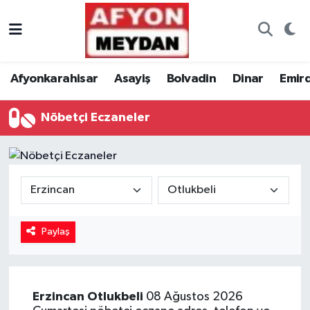
Nöbetçi Eczaneler
Afyonkarahisar
Asayiş
Bolvadin
Dinar
Emir
Hava Durumu
Nöbetçi Eczaneler
Trafik Durumu
Süper Lig Puan Durumu ve Fikstür
Tüm Manşetler
Son Dakika Haberleri
Paylaş
Haber Arşivi
Erzincan
Otlukbeli
08 Ağustos 2026