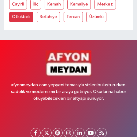
Çayirli
İliç
Kemah
Kemaliye
Merkez
Otlukbeli
Refahiye
Tercan
Üzümlü
afyonmeydan.com yepyeni temasıyla sizleri buluştururken,
sadelik ve modernizmi bir araya getiriyor. Okurlarına haber
okuyabilecekleri bir altyapı sunuyor.