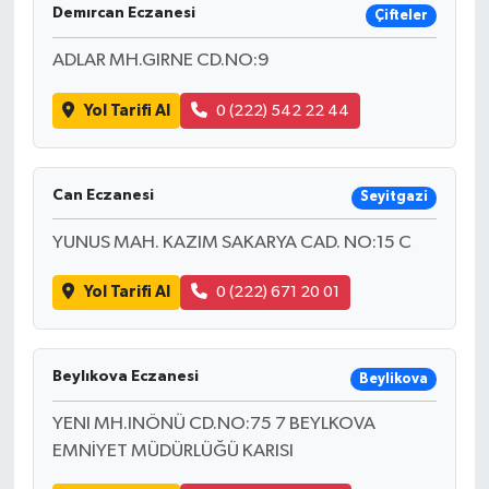
Demırcan Eczanesi
Çifteler
ADLAR MH.GIRNE CD.NO:9
Yol Tarifi Al
0 (222) 542 22 44
Can Eczanesi
Seyitgazi
YUNUS MAH. KAZIM SAKARYA CAD. NO:15 C
Yol Tarifi Al
0 (222) 671 20 01
Beylıkova Eczanesi
Beylikova
YENI MH.INÖNÜ CD.NO:75 7 BEYLKOVA
EMNİYET MÜDÜRLÜĞÜ KARISI