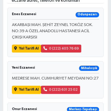
eczane adres, telefon ve konumları
Enes Eczanesi
Odunpazarı
AKARBAŞI MAH. ŞEHİT ZEYNEL TOKÖZ SOK.
NO:39 A ÖZEL ANADOLU HASTANESİ ACİL
ÇIKIŞI KARŞISI
Yol Tarifi Al
0 (222) 405 76 69
Yeni Eczanesi
Mihalıcçık
MEDRESE MAH. CUMHURIYET MEYDANI NO:27
Yol Tarifi Al
0 (222) 631 25 02
Onur Eczanesi
Merkez-Tepebaşı