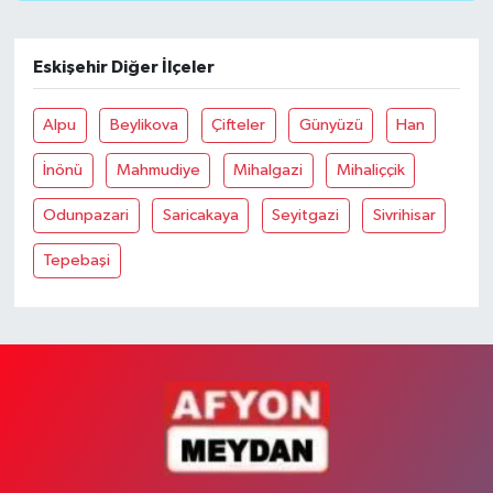
Eskişehir Diğer İlçeler
Alpu
Beylikova
Çifteler
Günyüzü
Han
İnönü
Mahmudiye
Mihalgazi
Mihaliççik
Odunpazari
Saricakaya
Seyitgazi
Sivrihisar
Tepebaşi