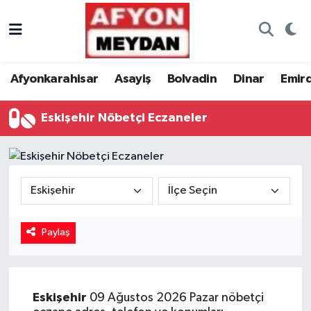
Nöbetçi Eczaneler
Afyonkarahisar
Asayiş
Bolvadin
Dinar
Emir
Hava Durumu
Eskişehir Nöbetçi Eczaneler
Trafik Durumu
Süper Lig Puan Durumu ve Fikstür
Tüm Manşetler
Son Dakika Haberleri
Paylaş
Haber Arşivi
Eskişehir
09 Ağustos 2026 Pazar nöbetçi