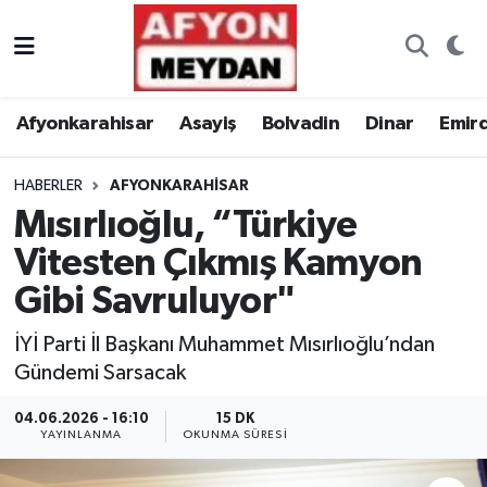
Nöbetçi Eczaneler
Afyonkarahisar
Asayiş
Bolvadin
Dinar
Emir
Hava Durumu
HABERLER
AFYONKARAHISAR
Trafik Durumu
Mısırlıoğlu, “Türkiye
Süper Lig Puan Durumu ve Fikstür
Vitesten Çıkmış Kamyon
Gibi Savruluyor"
Tüm Manşetler
İYİ Parti İl Başkanı Muhammet Mısırlıoğlu’ndan
Son Dakika Haberleri
Gündemi Sarsacak
Haber Arşivi
04.06.2026 - 16:10
15 DK
YAYINLANMA
OKUNMA SÜRESI