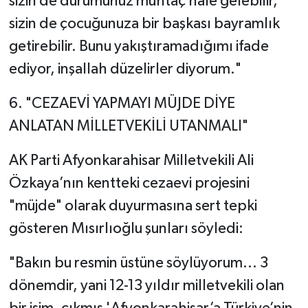
sizin de durumunuz muhtaç hale gelebilir,
sizin de çocuğunuza bir başkası bayramlık
getirebilir. Bunu yakıştıramadığımı ifade
ediyor, inşallah düzelirler diyorum."
​6. "CEZAEVİ YAPMAYI MÜJDE DİYE
ANLATAN MİLLETVEKİLİ UTANMALI"
​AK Parti Afyonkarahisar Milletvekili Ali
Özkaya’nın kentteki cezaevi projesini
"müjde" olarak duyurmasına sert tepki
gösteren Mısırlıoğlu şunları söyledi:
​"Bakın bu resmin üstüne söylüyorum... 3
dönemdir, yani 12-13 yıldır milletvekili olan