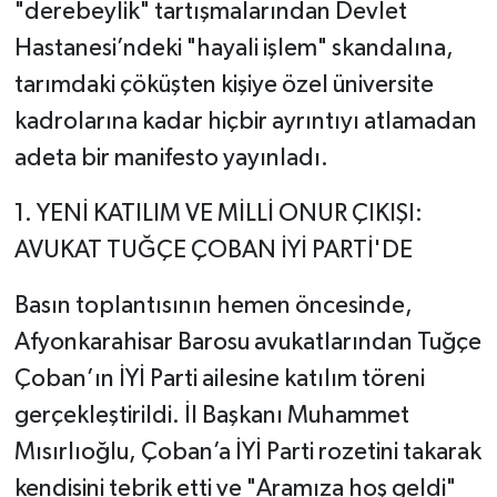
"derebeylik" tartışmalarından Devlet
Hastanesi’ndeki "hayali işlem" skandalına,
tarımdaki çöküşten kişiye özel üniversite
kadrolarına kadar hiçbir ayrıntıyı atlamadan
adeta bir manifesto yayınladı.
​1. YENİ KATILIM VE MİLLİ ONUR ÇIKIŞI:
AVUKAT TUĞÇE ÇOBAN İYİ PARTİ'DE
​Basın toplantısının hemen öncesinde,
Afyonkarahisar Barosu avukatlarından Tuğçe
Çoban’ın İYİ Parti ailesine katılım töreni
gerçekleştirildi. İl Başkanı Muhammet
Mısırlıoğlu, Çoban’a İYİ Parti rozetini takarak
kendisini tebrik etti ve "Aramıza hoş geldi"