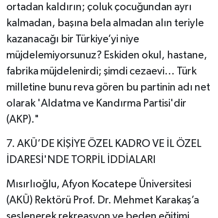
ortadan kaldırın; çoluk çocuğundan ayrı
kalmadan, başına bela almadan alın teriyle
kazanacağı bir Türkiye’yi niye
müjdelemiyorsunuz? Eskiden okul, hastane,
fabrika müjdelenirdi; şimdi cezaevi... Türk
milletine bunu reva gören bu partinin adı net
olarak 'Aldatma ve Kandırma Partisi'dir
(AKP)."
​7. AKÜ’DE KİŞİYE ÖZEL KADRO VE İL ÖZEL
İDARESİ'NDE TORPİL İDDİALARI
​Mısırlıoğlu, Afyon Kocatepe Üniversitesi
(AKÜ) Rektörü Prof. Dr. Mehmet Karakaş’a
seslenerek rekreasyon ve beden eğitimi