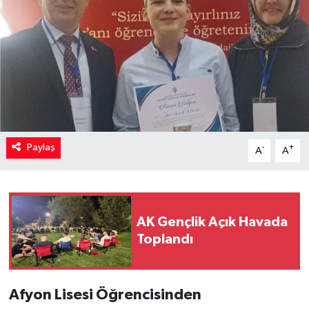
Paylaş
-
+
A
A
AK Gençlik Açık Havada
Toplandı
Afyon Lisesi Öğrencisinden