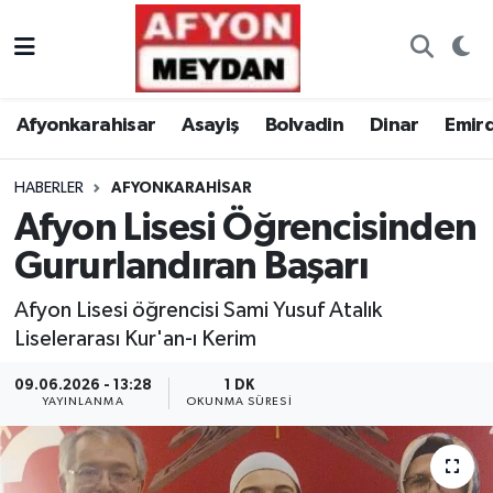
Nöbetçi Eczaneler
Afyonkarahisar
Asayiş
Bolvadin
Dinar
Emir
Hava Durumu
HABERLER
AFYONKARAHISAR
Trafik Durumu
Afyon Lisesi Öğrencisinden
Süper Lig Puan Durumu ve Fikstür
Gururlandıran Başarı
Tüm Manşetler
Afyon Lisesi öğrencisi Sami Yusuf Atalık
Liselerarası Kur'an-ı Kerim
Son Dakika Haberleri
09.06.2026 - 13:28
1 DK
YAYINLANMA
OKUNMA SÜRESI
Haber Arşivi