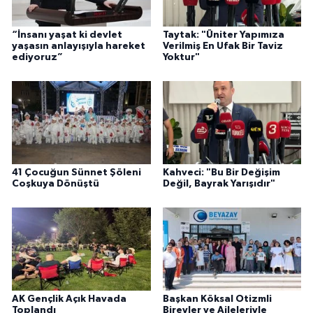
“İnsanı yaşat ki devlet
Taytak: "Üniter Yapımıza
yaşasın anlayışıyla hareket
Verilmiş En Ufak Bir Taviz
ediyoruz”
Yoktur"
41 Çocuğun Sünnet Şöleni
Kahveci: "Bu Bir Değişim
Coşkuya Dönüştü
Değil, Bayrak Yarışıdır"
AK Gençlik Açık Havada
Başkan Köksal Otizmli
Toplandı
Bireyler ve Aileleriyle