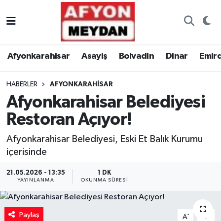
Nöbetçi Eczaneler
Afyonkarahisar
Asayiş
Bolvadin
Dinar
Emir
Hava Durumu
HABERLER
AFYONKARAHISAR
Trafik Durumu
Afyonkarahisar Belediyesi
Süper Lig Puan Durumu ve Fikstür
Restoran Açıyor!
Tüm Manşetler
Afyonkarahisar Belediyesi, Eski Et Balık Kurumu
içerisinde
Son Dakika Haberleri
21.05.2026 - 13:35
1 DK
YAYINLANMA
OKUNMA SÜRESI
Haber Arşivi
Paylaş
-
+
A
A