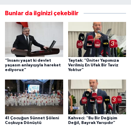
Bunlar da ilginizi çekebilir
“İnsanı yaşat ki devlet
Taytak: "Üniter Yapımıza
yaşasın anlayışıyla hareket
Verilmiş En Ufak Bir Taviz
ediyoruz”
Yoktur"
41 Çocuğun Sünnet Şöleni
Kahveci: "Bu Bir Değişim
Coşkuya Dönüştü
Değil, Bayrak Yarışıdır"