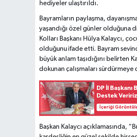
hediyeler ulaştırıldı.
Bayramların paylaşma, dayanışma 
yaşandığı özel günler olduğuna d
Kolları Başkanı Hülya Kalaycı, ço
olduğunu ifade etti. Bayram sevinc
büyük anlam taşıdığını belirten K
dokunan çalışmaları sürdürmeye 
DP İl Başkanı 
Destek Veriri
İçeriği Görüntül
Başkan Kalaycı açıklamasında, “
kardeşliğin en güzel şekilde hiss