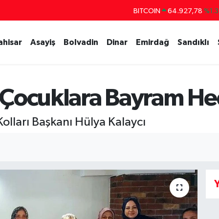
BITCOIN
64.927,78
%1.3
DOLAR
47,5894
%0.0
ahisar
Asayiş
Bolvadin
Dinar
Emirdağ
Sandıklı
EURO
55,0398
%-0.0
STERLİN
64,1581
%0.1
GRAM ALTIN
6527.85
%0.5
 Çocuklara Bayram He
BİST100
13.703
%1
olları Başkanı Hülya Kalaycı
Y