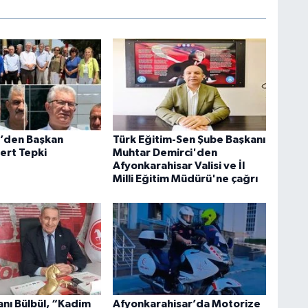
i’den Başkan
Türk Eğitim-Sen Şube Başkanı
ert Tepki
Muhtar Demirci'den
Afyonkarahisar Valisi ve İl
Milli Eğitim Müdürü'ne çağrı
anı Bülbül, “Kadim
Afyonkarahisar’da Motorize