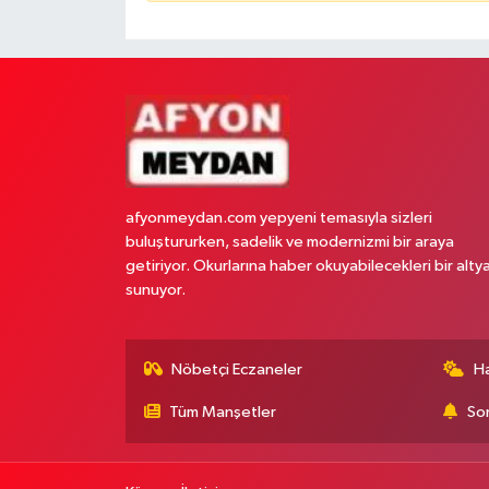
afyonmeydan.com yepyeni temasıyla sizleri
buluştururken, sadelik ve modernizmi bir araya
getiriyor. Okurlarına haber okuyabilecekleri bir alty
sunuyor.
Nöbetçi Eczaneler
H
Tüm Manşetler
Son