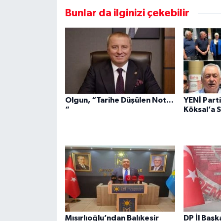
Bunlar da ilginizi çekebilir
Olgun, “Tarihe Düşülen Not...
YENİ Part
“
Köksal’a S
Mısırlıoğlu’ndan Balıkesir
DP İl Başk