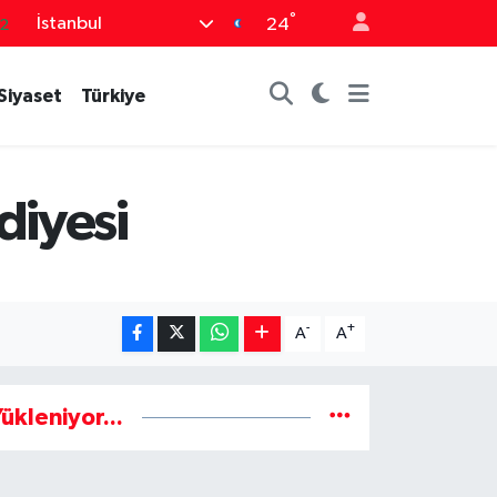
°
İstanbul
2
24
8
Siyaset
Türkiye
2
6
4
diyesi
1
-
+
A
A
ükleniyor...