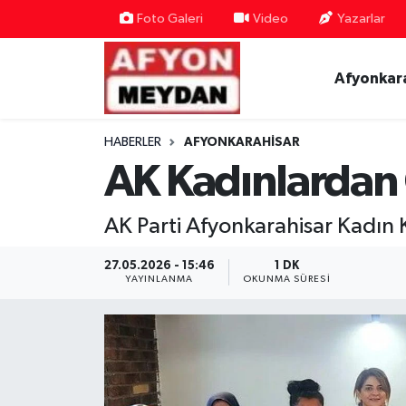
Foto Galeri
Video
Yazarlar
Nöbetçi Eczaneler
Afyonkar
Hava Durumu
HABERLER
AFYONKARAHISAR
Trafik Durumu
AK Kadınlardan
Süper Lig Puan Durumu ve Fikstür
AK Parti Afyonkarahisar Kadın K
Tüm Manşetler
27.05.2026 - 15:46
1 DK
YAYINLANMA
OKUNMA SÜRESI
Son Dakika Haberleri
Haber Arşivi