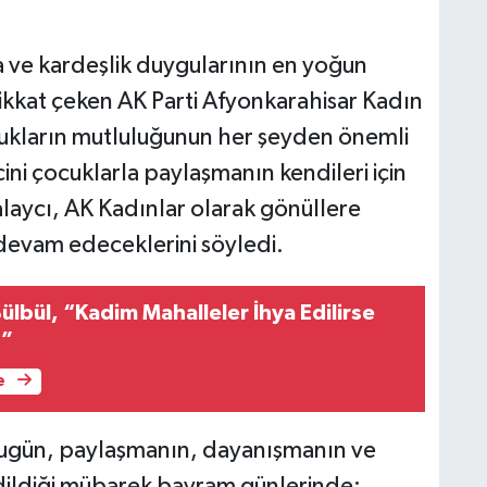
ve kardeşlik duygularının en yoğun
ikkat çeken AK Parti Afyonkarahisar Kadın
cukların mutluluğunun her şeyden önemli
ini çocuklarla paylaşmanın kendileri için
alaycı, AK Kadınlar olarak gönüllere
devam edeceklerini söyledi.
Bülbül, “Kadim Mahalleler İhya Edilirse
z”
e
Bugün, paylaşmanın, dayanışmanın ve
edildiği mübarek bayram günlerinde;