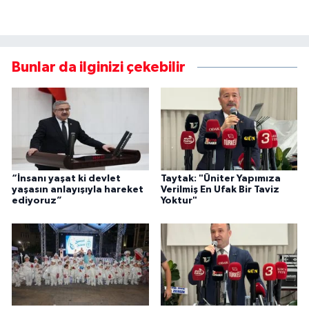
Bunlar da ilginizi çekebilir
“İnsanı yaşat ki devlet
Taytak: "Üniter Yapımıza
yaşasın anlayışıyla hareket
Verilmiş En Ufak Bir Taviz
ediyoruz”
Yoktur"