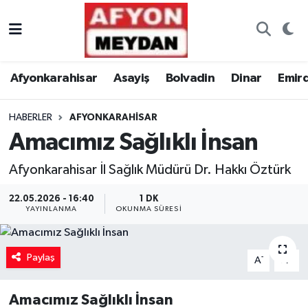
Nöbetçi Eczaneler
Afyonkarahisar
Asayiş
Bolvadin
Dinar
Emir
Hava Durumu
HABERLER
AFYONKARAHISAR
Trafik Durumu
Amacımız Sağlıklı İnsan
Süper Lig Puan Durumu ve Fikstür
Afyonkarahisar İl Sağlık Müdürü Dr. Hakkı Öztürk
Tüm Manşetler
22.05.2026 - 16:40
1 DK
YAYINLANMA
OKUNMA SÜRESI
Son Dakika Haberleri
Paylaş
-
+
A
A
Haber Arşivi
Amacımız Sağlıklı İnsan