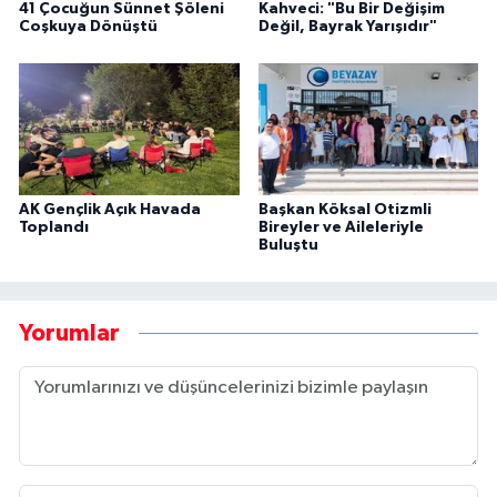
41 Çocuğun Sünnet Şöleni
Kahveci: "Bu Bir Değişim
Coşkuya Dönüştü
Değil, Bayrak Yarışıdır"
AK Gençlik Açık Havada
Başkan Köksal Otizmli
Toplandı
Bireyler ve Aileleriyle
Buluştu
Yorumlar