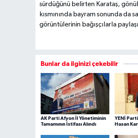
sürdüğünü belirten Karataş, gönül
kısmınında bayram sonunda da sah
görüntülerinin bağışçılarla paylaş
Bunlar da ilginizi çekebilir
AK Parti Afyon İl Yönetiminin
YENİ Parti
Tamamının İstifası Alındı
Hasan Kar