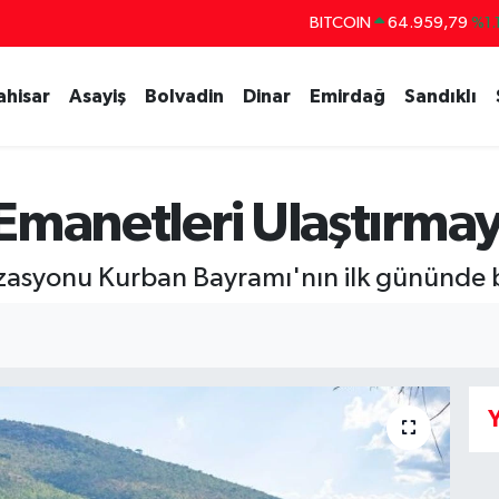
DOLAR
47,7436
%0.1
EURO
55,2510
%0.3
ahisar
Asayiş
Bolvadin
Dinar
Emirdağ
Sandıklı
STERLİN
64,4811
%0.3
GRAM ALTIN
6660.55
%0.0
BİST100
13.779
%-1
Emanetleri Ulaştırma
zasyonu Kurban Bayramı'nın ilk gününde b
Y