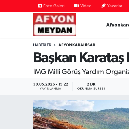
Foto Galeri
Video
Yazarlar
Nöbetçi Eczaneler
Afyonkar
Hava Durumu
HABERLER
AFYONKARAHISAR
Trafik Durumu
Başkan Karataş 
Süper Lig Puan Durumu ve Fikstür
İMG Milli Görüş Yardım Organi
Tüm Manşetler
30.05.2026 - 15:22
2 DK
YAYINLANMA
OKUNMA SÜRESI
Son Dakika Haberleri
Haber Arşivi