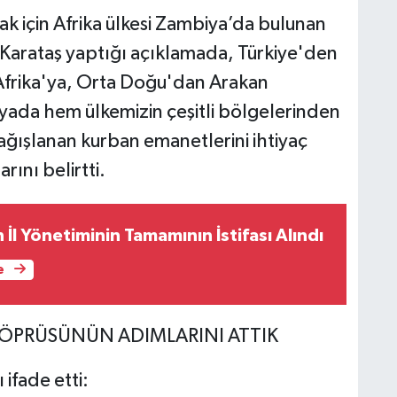
ak için Afrika ülkesi Zambiya’da bulunan
h Karataş yaptığı açıklamada, Türkiye'den
 Afrika'ya, Orta Doğu'dan Arakan
yada hem ülkemizin çeşitli bölgelerinden
ışlanan kurban emanetlerini ihtiyaç
arını belirtti.
 İl Yönetiminin Tamamının İstifası Alındı
e
 KÖPRÜSÜNÜN ADIMLARINI ATTIK
ifade etti: