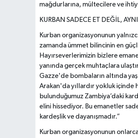
mağdurlarına, mültecilere ve ihtiya
KURBAN SADECE ET DEĞİL, AYN
Kurban organizasyonunun yalnızca 
zamanda ümmet bilincinin en güçl
Hayırseverlerimizin bizlere emanet
yanında gerçek muhtaçlara ulaştı
Gazze'de bombaların altında yaş
Arakan'da yıllardır yokluk içinde
bulunduğumuz Zambiya’daki karde
elini hissediyor. Bu emanetler sa
kardeşlik ve dayanışmadır.”
Kurban organizasyonunun onlarca 