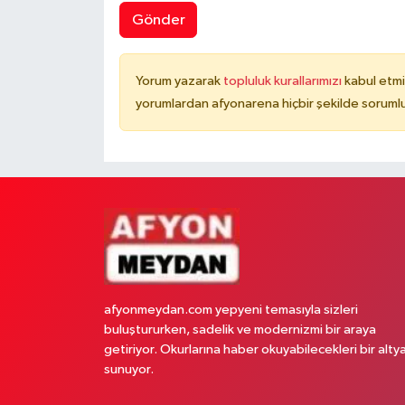
Gönder
Yorum yazarak
topluluk kurallarımızı
kabul etmi
yorumlardan afyonarena hiçbir şekilde soruml
afyonmeydan.com yepyeni temasıyla sizleri
buluştururken, sadelik ve modernizmi bir araya
getiriyor. Okurlarına haber okuyabilecekleri bir alty
sunuyor.