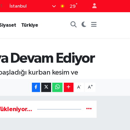
°
İstanbul
29
8
2
Siyaset
Türkiye
8
3
4
ya Devam Ediyor
aşladığı kurban kesim ve
-
+
A
A
ükleniyor...