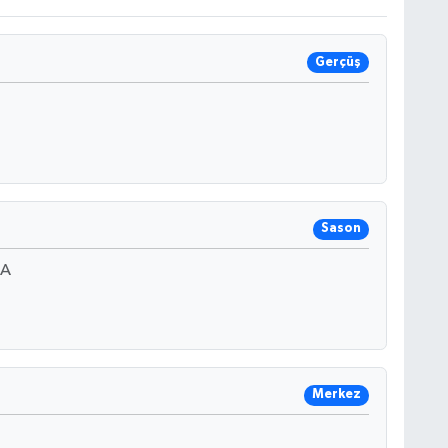
Gerçüş
Sason
 A
Merkez