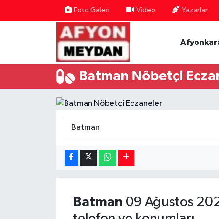
Foto Galeri
Video
Yazarlar
Nöbetçi Eczaneler
Afyonkar
Hava Durumu
Batman Nöbetçi Ecza
Trafik Durumu
Süper Lig Puan Durumu ve Fikstür
Tüm Manşetler
Son Dakika Haberleri
Haber Arşivi
Batman
09 Ağustos 2026
telefon ve konumları