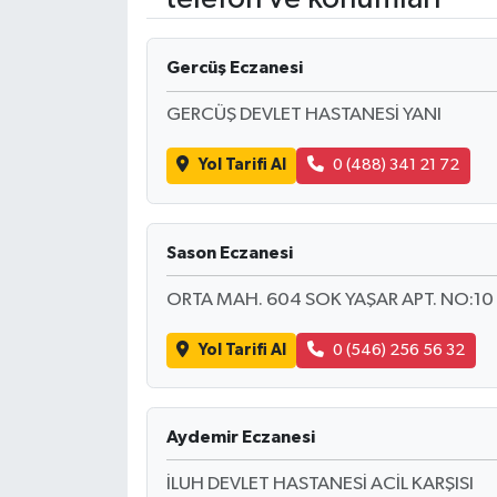
Gercüş Eczanesi
GERCÜŞ DEVLET HASTANESİ YANI
Yol Tarifi Al
0 (488) 341 21 72
Sason Eczanesi
ORTA MAH. 604 SOK YAŞAR APT. NO:10
Yol Tarifi Al
0 (546) 256 56 32
Aydemir Eczanesi
İLUH DEVLET HASTANESİ ACİL KARŞISI