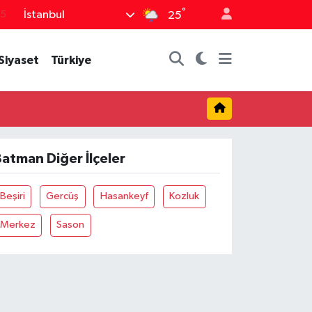
°
İstanbul
15
25
18
Siyaset
Türkiye
32
38
0
14
atman Diğer İlçeler
Beşiri
Gercüş
Hasankeyf
Kozluk
Merkez
Sason