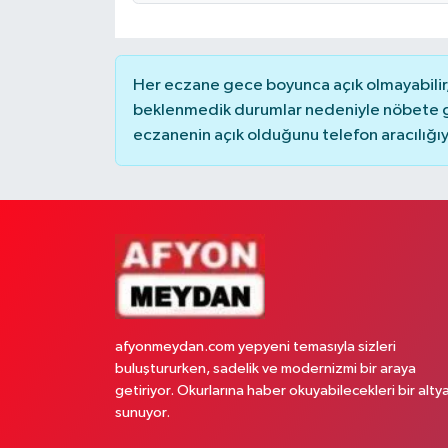
Her eczane gece boyunca açık olmayabilir, 
beklenmedik durumlar nedeniyle nöbete g
eczanenin açık olduğunu telefon aracılığıyla 
afyonmeydan.com yepyeni temasıyla sizleri
buluştururken, sadelik ve modernizmi bir araya
getiriyor. Okurlarına haber okuyabilecekleri bir alty
sunuyor.