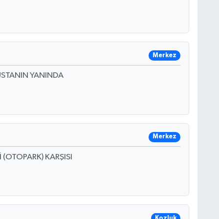
Merkez
USTANIN YANINDA
Merkez
İ (OTOPARK) KARŞISI
Kozluk