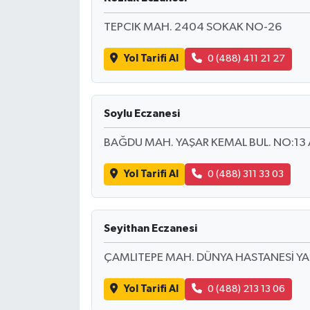
TEPCIK MAH. 2404 SOKAK NO-26
Yol Tarifi Al
0 (488) 411 21 27
Soylu Eczanesi
BAĞDU MAH. YAŞAR KEMAL BUL. NO:13 
Yol Tarifi Al
0 (488) 311 33 03
Seyithan Eczanesi
ÇAMLITEPE MAH. DÜNYA HASTANESİ YA
Yol Tarifi Al
0 (488) 213 13 06