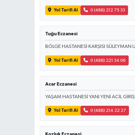
Yol Tarifi Al
0 (488) 212 75 33
Tuğu Eczanesi
BÖLGE HASTANESİ KARŞISI SÜLEYMAN 
Yol Tarifi Al
0 (488) 221 34 06
Acar Eczanesi
YAŞAM HASTANESİ YANI YENİ ACİL GİRİŞ
Yol Tarifi Al
0 (488) 214 22 27
Kozluk Eczanesi