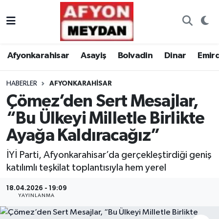
Nöbetçi Eczaneler
Afyonkarahisar
Asayiş
Bolvadin
Dinar
Emir
Hava Durumu
HABERLER
AFYONKARAHISAR
Trafik Durumu
Çömez’den Sert Mesajlar,
Süper Lig Puan Durumu ve Fikstür
“Bu Ülkeyi Milletle Birlikte
Ayağa Kaldıracağız”
Tüm Manşetler
İYİ Parti, Afyonkarahisar’da gerçekleştirdiği geniş
Son Dakika Haberleri
katılımlı teşkilat toplantısıyla hem yerel
Haber Arşivi
18.04.2026 - 19:09
YAYINLANMA