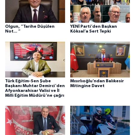
Olgun, “Tarihe Düşülen
YENİ Parti’den Başkan
Not... “
Köksal’a Sert Tepki
Türk Eğitim-Sen Şube
Mısırlıoğlu’ndan Balıkesir
Başkanı Muhtar Demirci'den
Mitingine Davet
Afyonkarahisar Valisi ve İl
Milli Eğitim Müdürü'ne çağrı