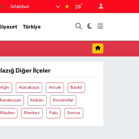
°
İstanbul
.2
28
17
Siyaset
Türkiye
27
35
12
19
lazığ Diğer İlçeler
Ağin
Alacakaya
Aricak
Baskil
Karakoçan
Keban
Kovancilar
Maden
Merkez
Palu
Sivrice