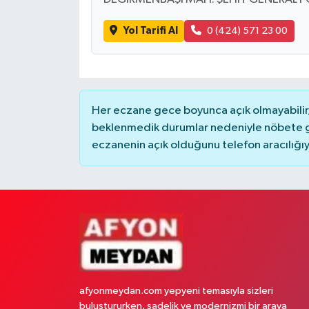
Yol Tarifi Al
0 (424) 571 23 00
Her eczane gece boyunca açık olmayabilir, 
beklenmedik durumlar nedeniyle nöbete g
eczanenin açık olduğunu telefon aracılığıyla 
afyonmeydan.com yepyeni temasıyla sizleri
buluştururken, sadelik ve modernizmi bir araya