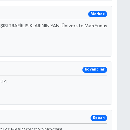
Merkez
SI TRAFİK IŞIKLARININ YANI Üniversite Mah.Yunus
Kovancılar
:14
Keban
POLAT HAŞİMOV CAD.NO:299