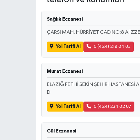
Sağlık Eczanesi
ÇARŞI MAH. HÜRRİYET CAD.NO:8 A İZZE
Yol Tarifi Al
0 (424) 218 04 03
Murat Eczanesi
ELAZIĞ FETHİ SEKİN ŞEHİR HASTANESİ 
D
Yol Tarifi Al
0 (424) 234 02 07
Gül Eczanesi