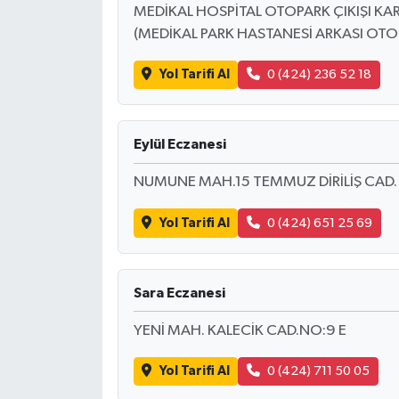
MEDİKAL HOSPİTAL OTOPARK ÇIKIŞI KA
(MEDİKAL PARK HASTANESİ ARKASI OTOPA
Yol Tarifi Al
0 (424) 236 52 18
Eylül Eczanesi
NUMUNE MAH.15 TEMMUZ DİRİLİŞ CAD.
Yol Tarifi Al
0 (424) 651 25 69
Sara Eczanesi
YENİ MAH. KALECİK CAD.NO:9 E
Yol Tarifi Al
0 (424) 711 50 05