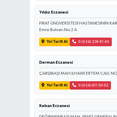
Yıldız Eczanesi
FIRAT ÜNÜVERSİTESİ HASTANESİNİN KARŞI
Emre Bulvarı No:2 A
Yol Tarifi Al
0 (424) 236 61 40
Derman Eczanesi
ÇARŞIBAŞI MAH İLHAMİ ERTEM CAD. NO
Yol Tarifi Al
0 (424) 611 50 02
Keban Eczanesi
DEĞİRMENBAŞI MAH. ŞEHİT GENERAL 