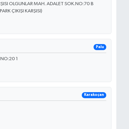
RŞISI OLGUNLAR MAH. ADALET SOK.NO:70 B
RK ÇIKIŞI KARŞISI)
Palu
 NO:20 1
Karakoçan