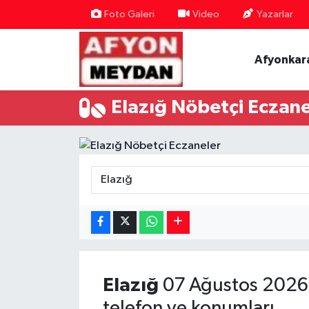
Foto Galeri
Video
Yazarlar
Nöbetçi Eczaneler
Afyonkar
Hava Durumu
Elazığ Nöbetçi Eczane
Trafik Durumu
Süper Lig Puan Durumu ve Fikstür
Tüm Manşetler
Son Dakika Haberleri
Haber Arşivi
Elazığ
07 Ağustos 2026 
telefon ve konumları