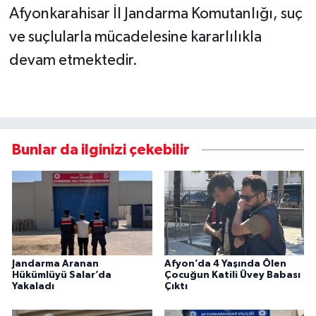
Afyonkarahisar İl Jandarma Komutanlığı, suç
ve suçlularla mücadelesine kararlılıkla
devam etmektedir.
Bunlar da ilginizi çekebilir
Jandarma Aranan
Afyon’da 4 Yaşında Ölen
Hükümlüyü Salar’da
Çocuğun Katili Üvey Babası
Yakaladı
Çıktı