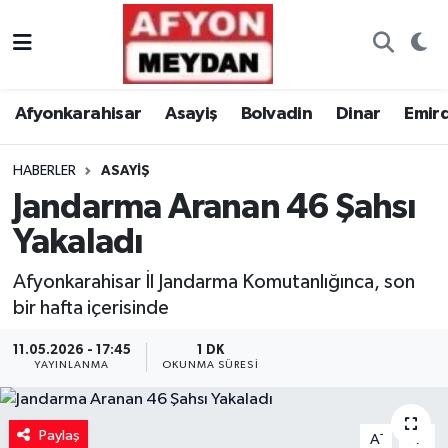
Nöbetçi Eczaneler
Afyonkarahisar
Asayiş
Bolvadin
Dinar
Emir
Hava Durumu
HABERLER
ASAYIŞ
Trafik Durumu
Jandarma Aranan 46 Şahsı
Süper Lig Puan Durumu ve Fikstür
Yakaladı
Tüm Manşetler
Afyonkarahisar İl Jandarma Komutanlığınca, son
bir hafta içerisinde
Son Dakika Haberleri
11.05.2026 - 17:45
1 DK
YAYINLANMA
OKUNMA SÜRESI
Haber Arşivi
Paylaş
-
+
A
A